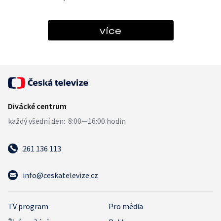
více
261 136 113
info@ceskatelevize.cz
TV program
Pro média