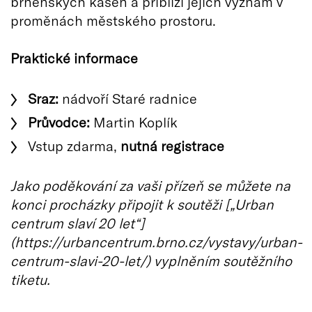
brněnských kašen a přiblíží jejich význam v
proměnách městského prostoru.
Praktické informace
Sraz:
nádvoří Staré radnice
Průvodce:
Martin Koplík
Vstup zdarma,
nutná registrace
Jako poděkování za vaši přízeň se můžete na
konci procházky připojit k soutěži [„Urban
centrum slaví 20 let“]
(https://urbancentrum.brno.cz/vystavy/urban-
centrum-slavi-20-let/) vyplněním soutěžního
tiketu.