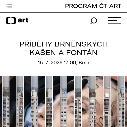
PROGRAM ČT ART
Česká televize
Zpravodajství
Sport
PŘÍBĚHY BRNĚNSKÝCH
iVysílání
KAŠEN A FONTÁN
TV program
15. 7. 2026 17:00, Brno
Pro děti
edu
Vše o ČT