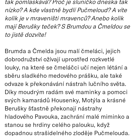
tak pomlaskává? Proč je sluníčko dneska tak
nízko? A kde vlastně bydlí Pučmeloud? A víte
kolik je v mraveništi mravenců? Anebo kolik
mají Berušky teček? S Brumdou a Čmeldou se
to jistě dozvíte!
Brumda a Čmelda jsou malí čmeláci, jejich
dobrodružství ožívají uprostřed rozkvetlé
louky, na které se čmeláčci učí nejen létání a
sběru sladkého medového prášku, ale také
odvaze k překonávání nástrah lučního světa.
Díky moudrým radám své maminky a pomoci
svých kamarádů Housenky, Motýla a krásné
Berušky šťastně překonají nástrahy
hladového Pavouka, zachrání malé miminko a
stanou se hrdiny celého palouku, když
dopadnou strašidelného zloděje Pučmelouda.