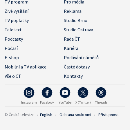
TV program
Pro média
Živé vysílání
Reklama
TV poplatky
Studio Brno
Teletext
Studio Ostrava
Podcasty
Rada ČT
Počasí
Kariéra
E-shop
Podávání námětů
Mobilní a TV aplikace
Časté dotazy
Vše o ČT
Kontakty
Instagram
Facebook
YouTube
X (Twitter)
Threads
© Česká televize
•
English
•
Ochrana soukromí
•
Přístupnost