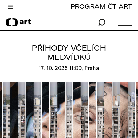
PROGRAM ČT ART
Česká televize
Zpravodajství
Sport
PŘÍHODY VČELÍCH
iVysílání
MEDVÍDKŮ
TV program
17. 10. 2026 11:00, Praha
Pro děti
edu
Vše o ČT