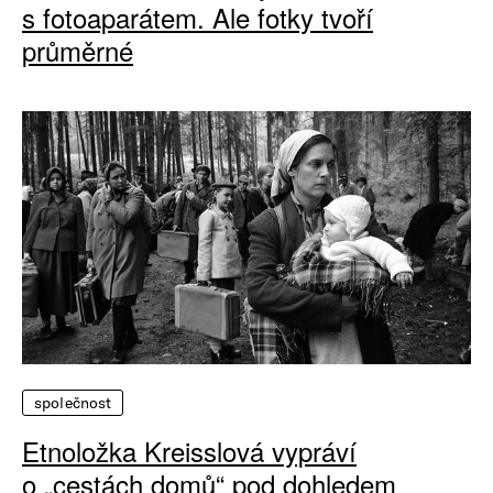
s fotoaparátem. Ale fotky tvoří
průměrné
společnost
Etnoložka Kreisslová vypráví
o „cestách domů“ pod dohledem