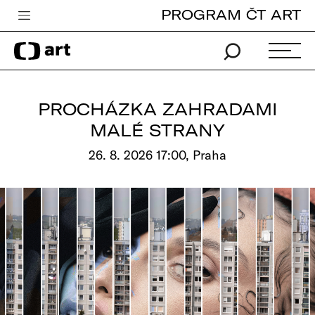
PROGRAM ČT ART
Česká televize
Zpravodajství
Sport
PROCHÁZKA ZAHRADAMI
iVysílání
MALÉ STRANY
TV program
26. 8. 2026 17:00, Praha
Pro děti
edu
Vše o ČT