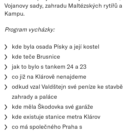
Vojanovy sady, zahradu Maltézských rytířů a
Kampu.
Program vycházky:
kde byla osada Písky a její kostel
kde teče Brusnice
jak to bylo s tankem 24 a 23
co již na Klárově nenajdeme
odkud vzal Valdštejn své peníze ke stavbě
zahrady a paláce
kde měla Škodovka své garáže
kde existuje stanice metra Klárov
co má společného Praha s