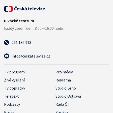
261 136 113
info@ceskatelevize.cz
TV program
Pro média
Živé vysílání
Reklama
TV poplatky
Studio Brno
Teletext
Studio Ostrava
Podcasty
Rada ČT
Počasí
Kariéra