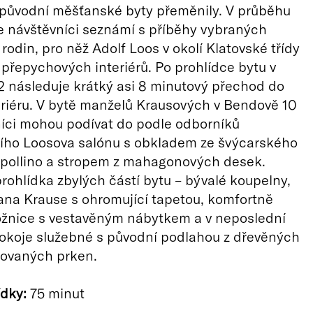
 původní měšťanské byty přeměnily. V průběhu
e návštěvníci seznámí s příběhy vybraných
rodin, pro něž Adolf Loos v okolí Klatovské třídy
 přepychových interiérů. Po prohlídce bytu v
2 následuje krátký asi 8 minutový přechod do
eriéru. V bytě manželů Krausových v Bendově 10
íci mohou podívat do podle odborníků
šího Loosova salónu s obkladem ze švýcarského
pollino a stropem z mahagonových desek.
rohlídka zbylých částí bytu – bývalé koupelny,
na Krause s ohromující tapetou, komfortně
ožnice s vestavěným nábytkem a v neposlední
okoje služebné s původní podlahou z dřevěných
kovaných prken.
dky:
75 minut