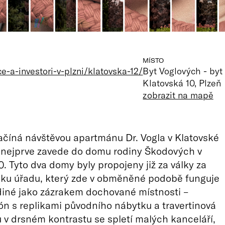
MÍSTO
e-a-investori-v-plzni/klatovska-12/
Byt Voglových - by
Klatovská 10, Plzeň
zobrazit na mapě
ačíná návštěvou apartmánu Dr. Vogla v Klatovské
 nejprve zavede do domu rodiny Škodových v
0. Tyto dva domy byly propojeny již za války za
iku úřadu, který zde v obměněné podobě funguje
diné jako zázrakem dochované místnosti –
ón s replikami původního nábytku a travertinová
ou v drsném kontrastu se spletí malých kanceláří,