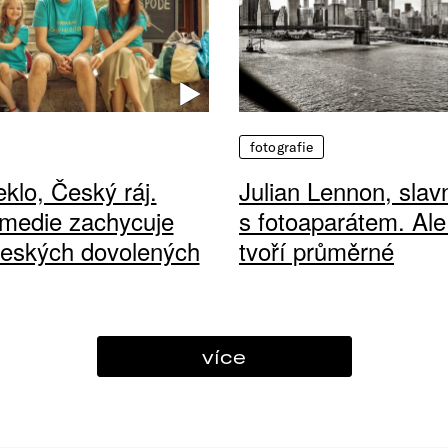
fotografie
klo, Český ráj.
Julian Lennon, sla
medie zachycuje
s fotoaparátem. Ale
českých dovolených
tvoří průměrné
více