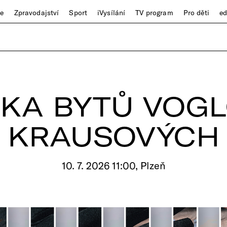
ze
Zpravodajství
Sport
iVysílání
TV program
Pro děti
e
KA BYTŮ VOG
KRAUSOVÝCH
10. 7. 2026 11:00, Plzeň