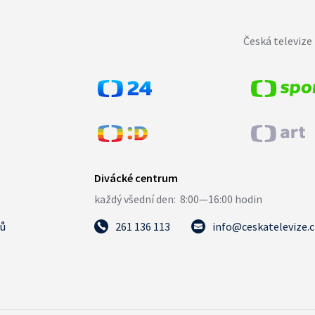
Česká televize 
tů
261 136 113
info@ceskatelevize.