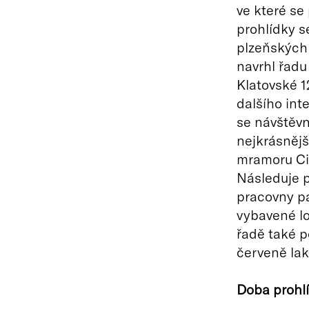
ve které se
prohlídky s
plzeňských 
navrhl řadu
Klatovské 1
dalšího int
se návštěvn
nejkrásněj
mramoru Ci
Následuje p
pracovny pa
vybavené l
řadě také p
červeně la
Doba prohlí