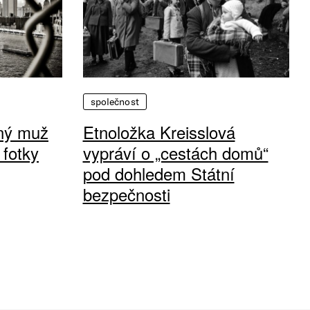
společnost
vný muž
Etnoložka Kreisslová
 fotky
vypráví o „cestách domů“
pod dohledem Státní
bezpečnosti