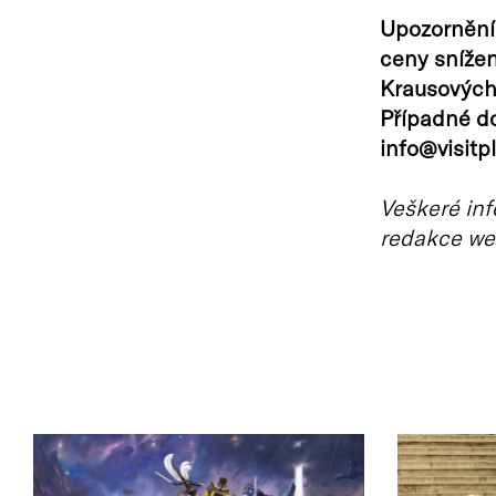
Upozornění 
ceny sníže
Krausových.
Případné do
info@visitp
Veškeré inf
redakce we