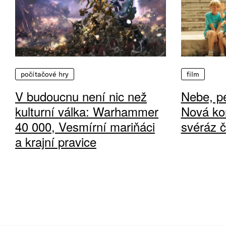
počítačové hry
film
V budoucnu není nic než
Nebe, pe
kulturní válka: Warhammer
Nová ko
40 000, Vesmírní mariňáci
svéráz 
a krajní pravice