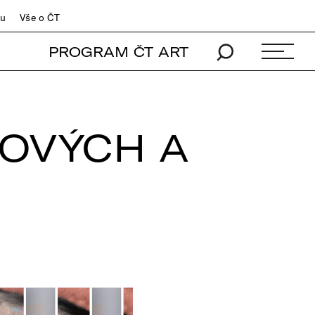
du
Vše o ČT
PROGRAM ČT ART
LOVÝCH A