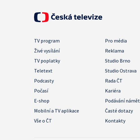
TV program
Pro média
Živé vysílání
Reklama
TV poplatky
Studio Brno
Teletext
Studio Ostrava
Podcasty
Rada ČT
Počasí
Kariéra
E-shop
Podávání námě
Mobilní a TV aplikace
Časté dotazy
Vše o ČT
Kontakty