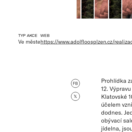
TYP AKCE
WEB
Ve měste
https://www.adolfloosplzen.cz/realizac
Prohlídka z
FB
12. Výpravu
Klatovské 1
𝕏
účelem vzn
dodnes. Je
obývací sal
jídelna, js