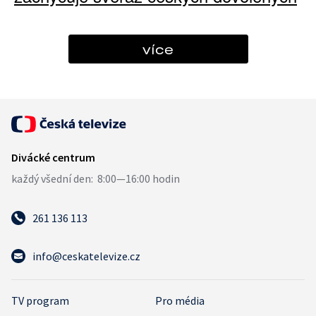
více
261 136 113
info@ceskatelevize.cz
TV program
Pro média