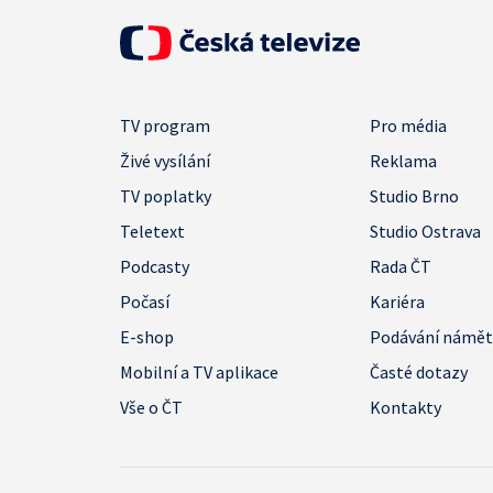
TV program
Pro média
Živé vysílání
Reklama
TV poplatky
Studio Brno
Teletext
Studio Ostrava
Podcasty
Rada ČT
Počasí
Kariéra
E-shop
Podávání námě
Mobilní a TV aplikace
Časté dotazy
Vše o ČT
Kontakty