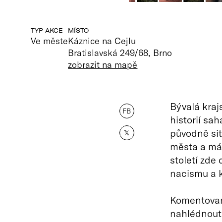
TYP AKCE
MÍSTO
Ve měste
Káznice na Cejlu
Bratislavská 249/68, Brno
zobrazit na mapě
Bývalá kraj
FB
historií sah
původně sit
𝕏
města a mál
století zde
nacismu a 
Komentované
nahlédnout 