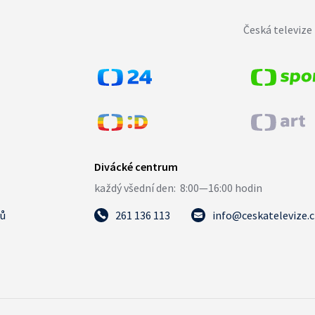
Česká televize 
tů
261 136 113
info@ceskatelevize.