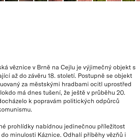
ská věznice v Brně na Cejlu je výjimečný objekt s
ající až do závěru 18. století. Postupně se objekt
uovaný za městskými hradbami ocitl uprostřed
okdo má dnes tušení, že ještě v průběhu 20.
 docházelo k popravám politických odpůrců
komunismu.
 prohlídky nabídnou jedinečnou příležitost
do minulosti Káznice. Odhalí příběhy vězňů i