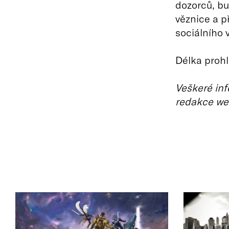
dozorců, b
věznice a př
sociálního v
Délka prohl
Veškeré inf
redakce we