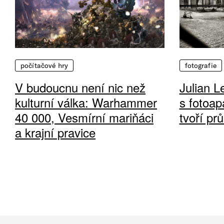
počítačové hry
fotografie
V budoucnu není nic než
Julian L
kulturní válka: Warhammer
s fotoap
40 000, Vesmírní mariňáci
tvoří pr
a krajní pravice