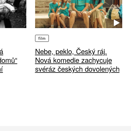
film
á
Nebe, peklo, Český ráj.
 domů“
Nová komedie zachycuje
í
svéráz českých dovolených