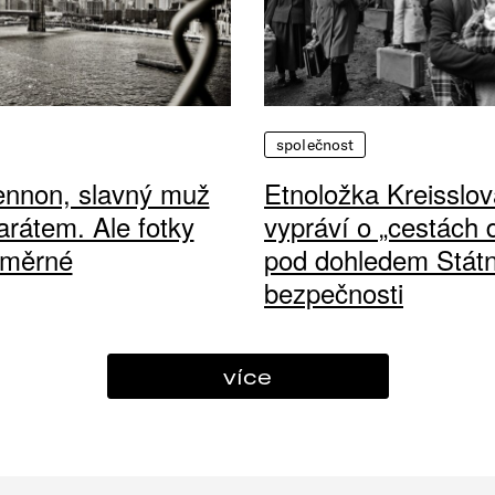
společnost
ennon, slavný muž
Etnoložka Kreisslov
arátem. Ale fotky
vypráví o „cestách
ůměrné
pod dohledem Státn
bezpečnosti
více