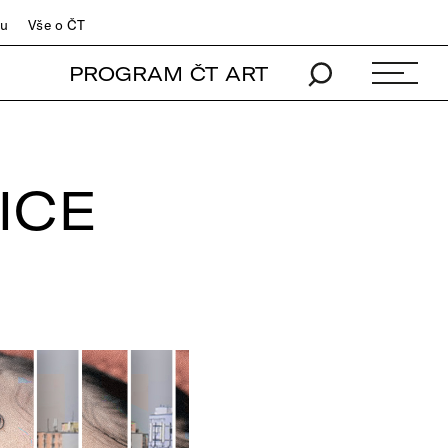
du
Vše o ČT
PROGRAM ČT ART
ICE