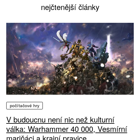
nejčtenější články
počítačové hry
V budoucnu není nic než kulturní
válka: Warhammer 40 000, Vesmírní
mariňáci a krajní pravice