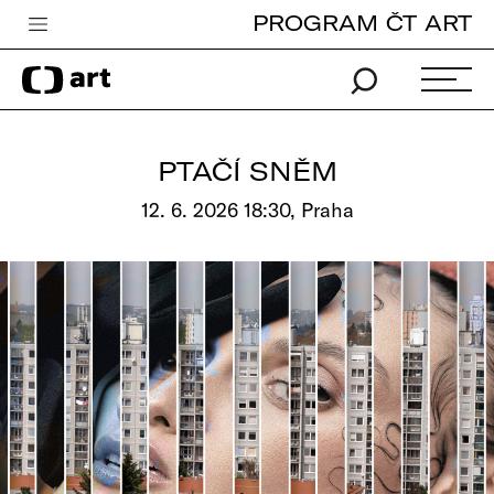
PROGRAM ČT ART
Česká televize
Zpravodajství
Sport
PTAČÍ SNĚM
iVysílání
12. 6. 2026 18:30, Praha
TV program
Pro děti
edu
Vše o ČT