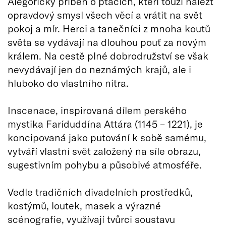
Alegorický příběh o ptácích, kteří touží nalézt
opravdový smysl všech věcí a vrátit na svět
pokoj a mír. Herci a tanečníci z mnoha koutů
světa se vydávají na dlouhou pouť za novým
králem. Na cestě plné dobrodružství se však
nevydávají jen do neznámých krajů, ale i
hluboko do vlastního nitra.
Inscenace, inspirovaná dílem perského
mystika Faríduddína Attára (1145 – 1221), je
koncipovaná jako putování k sobě samému,
vytváří vlastní svět založený na síle obrazu,
sugestivním pohybu a působivé atmosféře.
Vedle tradičních divadelních prostředků,
kostýmů, loutek, masek a výrazné
scénografie, využívají tvůrci soustavu