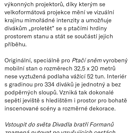
výkonných projektorů, díky kterým se
velkoformátová projekce mění ve vizuální
krajinu mimořádné intenzity a umožňuje
divákům „proletět” se s ptačími hrdiny
prostorem stanu a stát se součástí jejich
příběhu.
Originální, speciálně pro
Ptačí sněm
vyrobený
mobilní stan o rozměrech 32,5 x 20 metrů
nese vyztužená podlaha vážící 52 tun. Interiér
s gradinou pro 334 diváků je jednotný a bez
podpěrných sloupů. Vzniká tak dokonalé
sepětí jeviště s hledištěm i prostor pro bohatě
inscenované scény a rozměrné dekorace.
Vstoupit do světa Divadla bratří Formanů
znamená putovat po vzrušujících cestách,