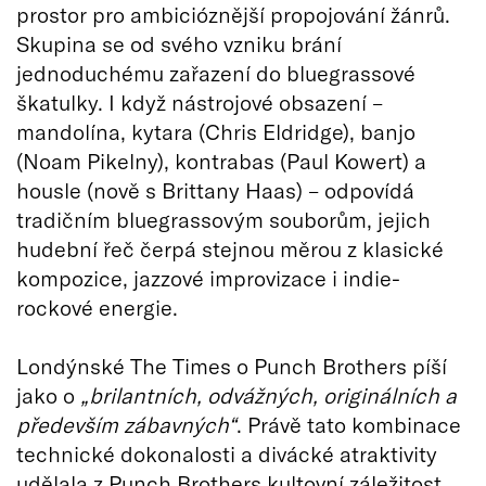
prostor pro ambicióznější propojování žánrů.
Skupina se od svého vzniku brání
jednoduchému zařazení do bluegrassové
škatulky. I když nástrojové obsazení –
mandolína, kytara (Chris Eldridge), banjo
(Noam Pikelny), kontrabas (Paul Kowert) a
housle (nově s Brittany Haas) – odpovídá
tradičním bluegrassovým souborům, jejich
hudební řeč čerpá stejnou měrou z klasické
kompozice, jazzové improvizace i indie-
rockové energie.
Londýnské The Times o Punch Brothers píší
jako o
„brilantních, odvážných, originálních a
především zábavných“
. Právě tato kombinace
technické dokonalosti a divácké atraktivity
udělala z Punch Brothers kultovní záležitost