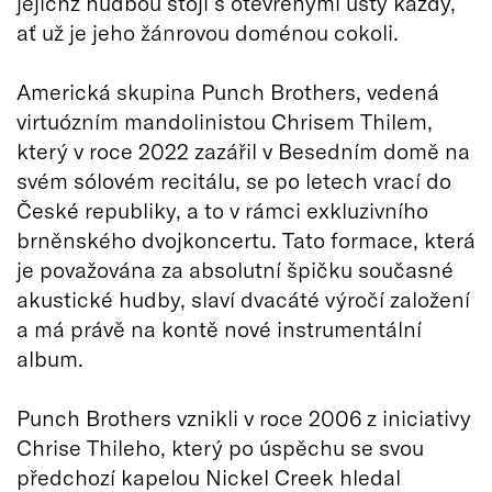
jejichž hudbou stojí s otevřenými ústy každý,
ať už je jeho žánrovou doménou cokoli.
Americká skupina Punch Brothers, vedená
virtuózním mandolinistou Chrisem Thilem,
který v roce 2022 zazářil v Besedním domě na
svém sólovém recitálu, se po letech vrací do
České republiky, a to v rámci exkluzivního
brněnského dvojkoncertu. Tato formace, která
je považována za absolutní špičku současné
akustické hudby, slaví dvacáté výročí založení
a má právě na kontě nové instrumentální
album.
Punch Brothers vznikli v roce 2006 z iniciativy
Chrise Thileho, který po úspěchu se svou
předchozí kapelou Nickel Creek hledal