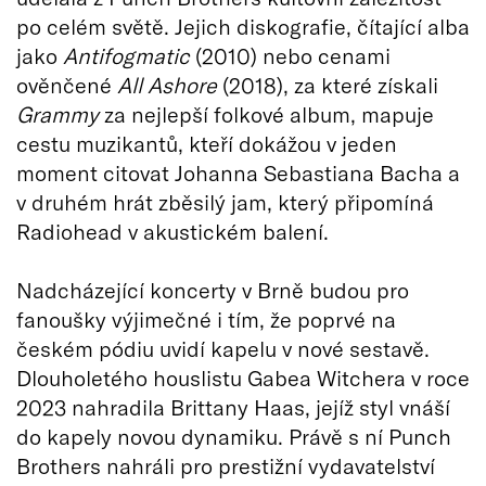
po celém světě. Jejich diskografie, čítající alba
jako
Antifogmatic
(2010) nebo cenami
ověnčené
All Ashore
(2018), za které získali
Grammy
za nejlepší folkové album, mapuje
cestu muzikantů, kteří dokážou v jeden
moment citovat Johanna Sebastiana Bacha a
v druhém hrát zběsilý jam, který připomíná
Radiohead v akustickém balení.
Nadcházející koncerty v Brně budou pro
fanoušky výjimečné i tím, že poprvé na
českém pódiu uvidí kapelu v nové sestavě.
Dlouholetého houslistu Gabea Witchera v roce
2023 nahradila Brittany Haas, jejíž styl vnáší
do kapely novou dynamiku. Právě s ní Punch
Brothers nahráli pro prestižní vydavatelství