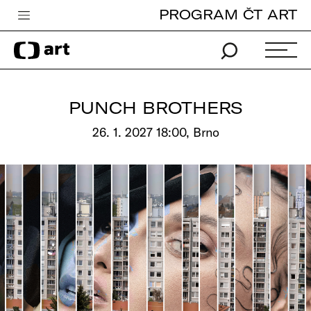
PROGRAM ČT ART
Česká televize
Zpravodajství
Sport
PUNCH BROTHERS
iVysílání
26. 1. 2027 18:00, Brno
TV program
Pro děti
edu
Vše o ČT