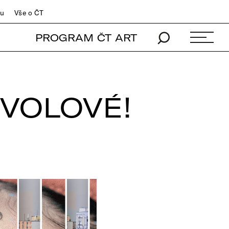
du
Vše o ČT
PROGRAM ČT ART
 VOLOVÉ!