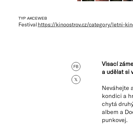
TYP AKCE
WEB
Festival
https://kinoostrov.cz/category/letni-kin
Visací záme
FB
a udělat si 
𝕏
Neváhejte a
kondici a h
chytá druhý
albem a Doct
punkovej.