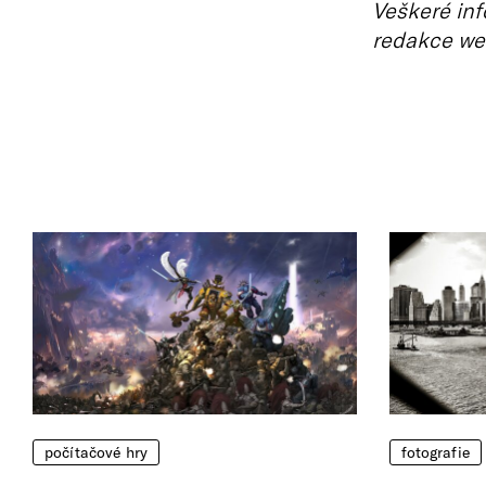
Veškeré inf
redakce we
počítačové hry
fotografie