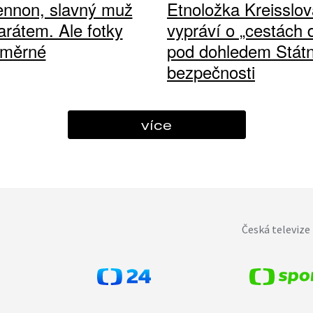
ennon, slavný muž
Etnoložka Kreisslov
arátem. Ale fotky
vypráví o „cestách
ůměrné
pod dohledem Státn
bezpečnosti
více
Česká televize 