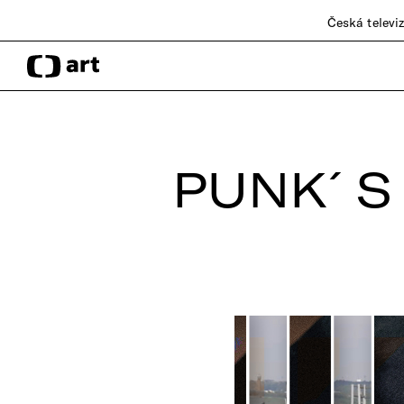
Česká televi
PUNK´S 