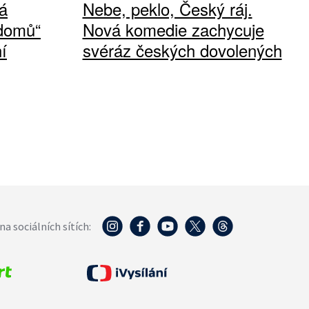
á
Nebe, peklo, Český ráj.
 domů“
Nová komedie zachycuje
í
svéráz českých dovolených
na sociálních sítích: