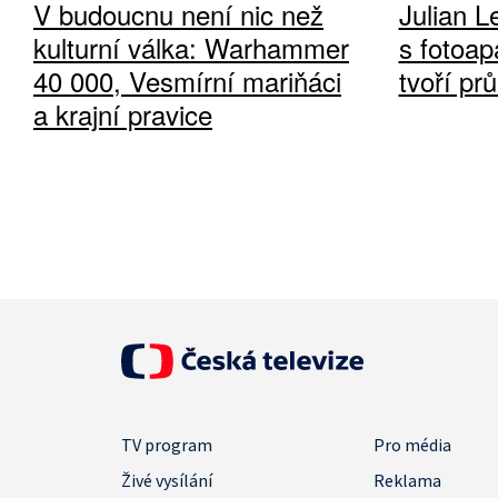
V budoucnu není nic než
Julian L
kulturní válka: Warhammer
s fotoap
40 000, Vesmírní mariňáci
tvoří pr
a krajní pravice
TV program
Pro média
Živé vysílání
Reklama