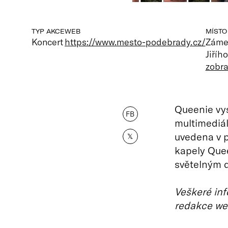
TYP AKCE
WEB
MÍSTO
Koncert
https://www.mesto-podebrady.cz/
Záme
Jiříh
zobra
Queenie vys
FB
multimediál
uvedena v 
𝕏
kapely Quee
světelným 
Veškeré inf
redakce we