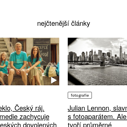
nejčtenější články
fotografie
klo, Český ráj.
Julian Lennon, sla
medie zachycuje
s fotoaparátem. Ale
českých dovolených
tvoří průměrné