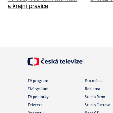
a krajní pravice
TV program
Pro média
Živé vysílání
Reklama
TV poplatky
Studio Brno
Teletext
Studio Ostrava
Podcasty
Rada ČT