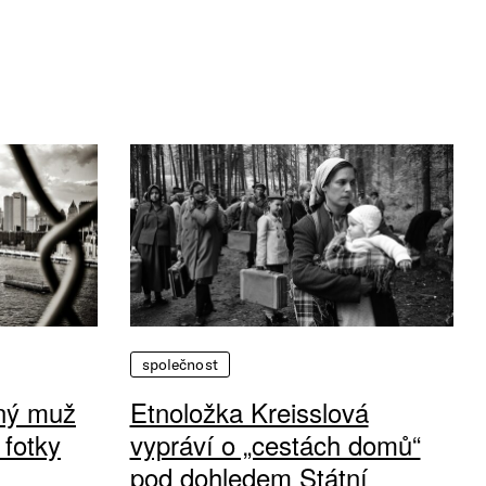
společnost
vný muž
Etnoložka Kreisslová
 fotky
vypráví o „cestách domů“
pod dohledem Státní