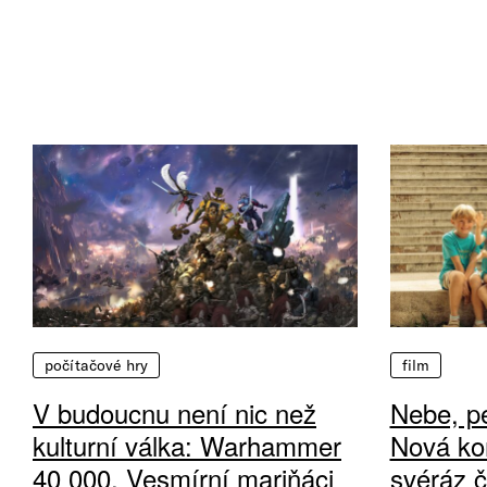
počítačové hry
film
V budoucnu není nic než
Nebe, pe
kulturní válka: Warhammer
Nová ko
40 000, Vesmírní mariňáci
svéráz 