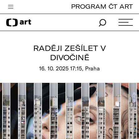
PROGRAM ČT ART
Česká televize
Zpravodajství
Sport
RADĚJI ZEŠÍLET V
iVysílání
DIVOČINĚ
TV program
16. 10. 2025 17:15, Praha
Pro děti
edu
Vše o ČT