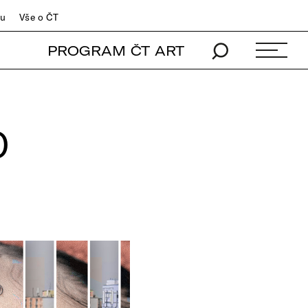
du
Vše o ČT
PROGRAM ČT ART
0