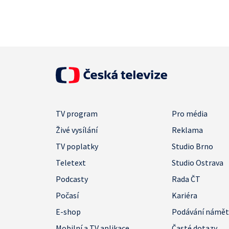
TV program
Pro média
Živé vysílání
Reklama
TV poplatky
Studio Brno
Teletext
Studio Ostrava
Podcasty
Rada ČT
Počasí
Kariéra
E-shop
Podávání námě
Mobilní a TV aplikace
Časté dotazy