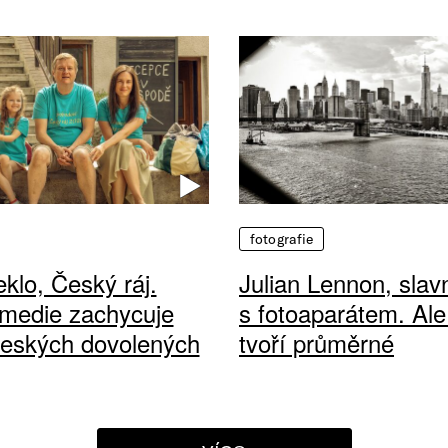
fotografie
klo, Český ráj.
Julian Lennon, sla
medie zachycuje
s fotoaparátem. Ale
českých dovolených
tvoří průměrné