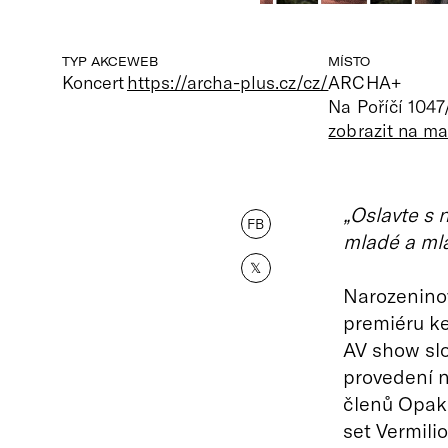
TYP AKCE
WEB
MÍSTO
Koncert
https://archa-plus.cz/cz/
ARCHA+
Na Poříčí 1047
zobrazit na m
„Oslavte s 
FB
mladé a mla
𝕏
Narozenino
premiéru k
AV show sl
provedení n
členů Opak 
set Vermilio