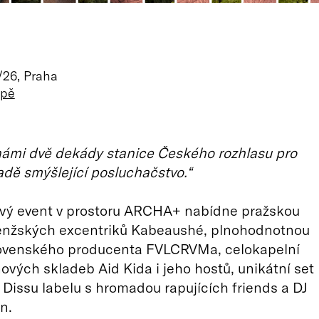
/26, Praha
apě
námi dvě dekády stanice Českého rozhlasu pro
dě smýšlející posluchačstvo.“
vý event v prostoru ARCHA+ nabídne pražskou
enžských excentriků Kabeaushé, plnohodnotnou
ovenského producenta FVLCRVMa, celokapelní
ových skladeb Aid Kida i jeho hostů, unikátní set
Dissu labelu s hromadou rapujících friends a DJ
n.