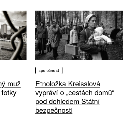
společnost
vný muž
Etnoložka Kreisslová
 fotky
vypráví o „cestách domů“
pod dohledem Státní
bezpečnosti