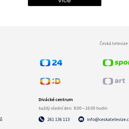
více
Česká televize 
tů
261 136 113
info@ceskatelevize.