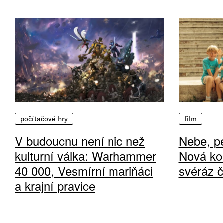
počítačové hry
film
V budoucnu není nic než
Nebe, pe
kulturní válka: Warhammer
Nová ko
40 000, Vesmírní mariňáci
svéráz 
a krajní pravice