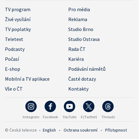
TV program
Pro média
Živé vysílání
Reklama
TV poplatky
Studio Brno
Teletext
Studio Ostrava
Podcasty
Rada ČT
Počasí
Kariéra
E-shop
Podávání námětů
Mobilní a TV aplikace
Časté dotazy
Vše o ČT
Kontakty
Instagram
Facebook
YouTube
X (Twitter)
Threads
© Česká televize
•
English
•
Ochrana soukromí
•
Přístupnost