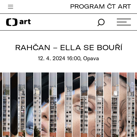
PROGRAM ČT ART
Česká televize
Zpravodajství
Sport
RAHČAN – ELLA SE BOUŘÍ
iVysílání
12. 4. 2024 16:00, Opava
TV program
Pro děti
edu
Vše o ČT