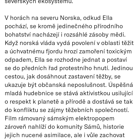
severských ekosystémů.
V horách na severu Norska, odkud Ella
pochází, se kromě jedinečného přírodního
bohatství nacházejí i rozsáhlé zásoby mědi.
Když norská vláda vydá povolení v oblasti těžit
a úchvatnému fjordu hrozí zamoření toxickým
odpadem, Ella se rozhodne jednat a postaví
se do předních řad protestního hnutí. Jedinou
cestou, jak dosáhnout zastavení těžby, se
ukazuje být občanská neposlušnost. Úspěšná
mladá hudebnice se stává aktivistkou usilující
o respekt k planetě a přírodě a dostává se tak
do konfliktu se zájmy těžebních společností.
Film rámovaný sámským elektropopem
zároveň nahlíží do komunity Sámů, historie
jejich nucené asimilace, ale i vůle zachovat