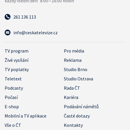
261 136 113
info@ceskatelevize.cz
TV program
Pro média
Živé vysílání
Reklama
TV poplatky
Studio Brno
Teletext
Studio Ostrava
Podcasty
Rada ČT
Počasí
Kariéra
E-shop
Podávání námětů
Mobilní a TV aplikace
Časté dotazy
Vše o ČT
Kontakty