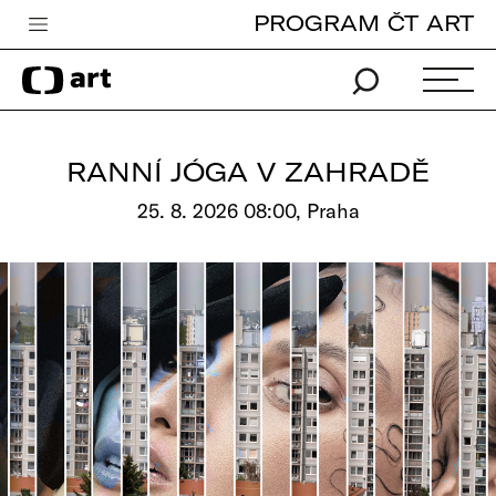
PROGRAM ČT ART
Česká televize
Zpravodajství
Sport
RANNÍ JÓGA V ZAHRADĚ
iVysílání
25. 8. 2026 08:00, Praha
TV program
Pro děti
edu
Vše o ČT