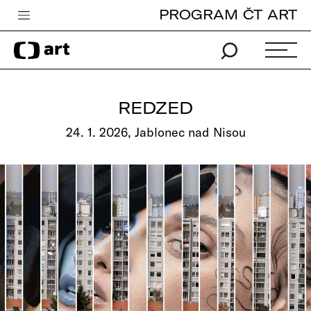
PROGRAM ČT ART
Česká televize
Zpravodajství
Sport
REDZED
iVysílání
24. 1. 2026, Jablonec nad Nisou
TV program
Pro děti
edu
Vše o ČT