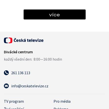
více
261 136 113
info@ceskatelevize.cz
TV program
Pro média