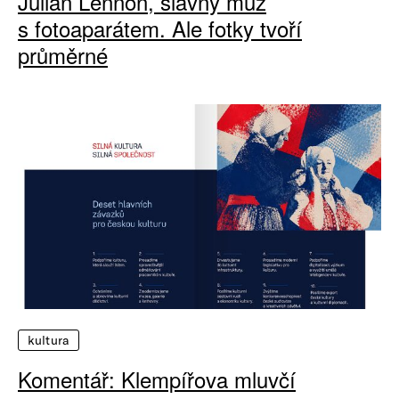
Julian Lennon, slavný muž
s fotoaparátem. Ale fotky tvoří
průměrné
kultura
Komentář: Klempířova mluvčí