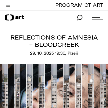
PROGRAM ČT ART
Česká televize
Zpravodajství
Sport
REFLECTIONS OF AMNESIA
iVysílání
+ BLOODCREEK
TV program
29. 10. 2025 19:30, Plzeň
Pro děti
edu
Vše o ČT