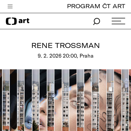
PROGRAM ČT ART
Česká televize
Zpravodajství
Sport
RENE TROSSMAN
iVysílání
9. 2. 2026 20:00, Praha
TV program
Pro děti
edu
Vše o ČT