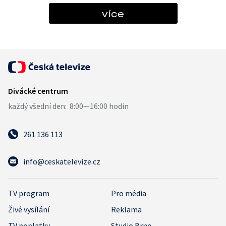
více
261 136 113
info@ceskatelevize.cz
TV program
Pro média
Živé vysílání
Reklama
TV poplatky
Studio Brno