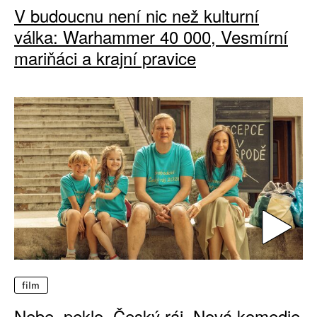
V budoucnu není nic než kulturní
válka: Warhammer 40 000, Vesmírní
mariňáci a krajní pravice
film
Nebe, peklo, Český ráj. Nová komedie