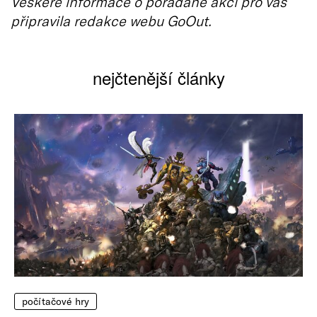
Veškeré informace o pořádané akci pro vás
připravila redakce webu GoOut.
nejčtenější články
počítačové hry