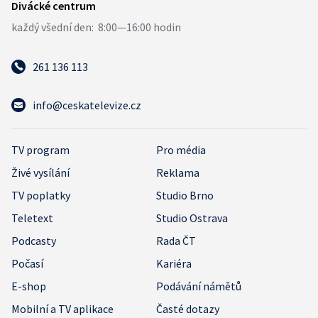
261 136 113
info@ceskatelevize.cz
TV program
Pro média
Živé vysílání
Reklama
TV poplatky
Studio Brno
Teletext
Studio Ostrava
Podcasty
Rada ČT
Počasí
Kariéra
E-shop
Podávání námětů
Mobilní a TV aplikace
Časté dotazy