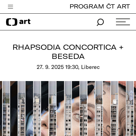
PROGRAM ČT ART
Česká televize
Zpravodajství
Sport
RHAPSODIA CONCORTICA +
iVysílání
BESEDA
TV program
27. 9. 2025 19:30, Liberec
Pro děti
edu
Vše o ČT