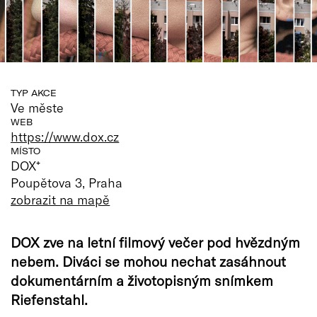
TYP AKCE
Ve měste
WEB
https://www.dox.cz
MÍSTO
DOX⁺
Poupětova 3, Praha
zobrazit na mapě
DOX zve na letní filmový večer pod hvězdným
nebem. Diváci se mohou nechat zasáhnout
dokumentárním a životopisným snímkem
Riefenstahl.