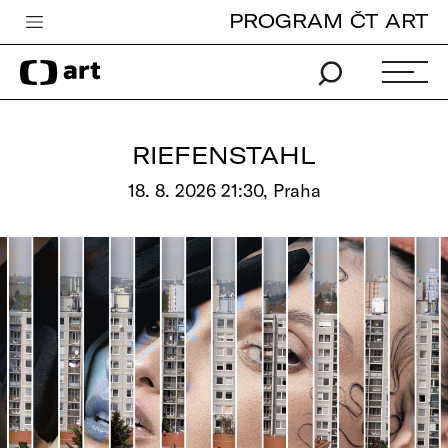
PROGRAM ČT ART
Česká televize
Zpravodajství
Sport
RIEFENSTAHL
iVysílání
18. 8. 2026 21:30, Praha
TV program
Pro děti
edu
Vše o ČT