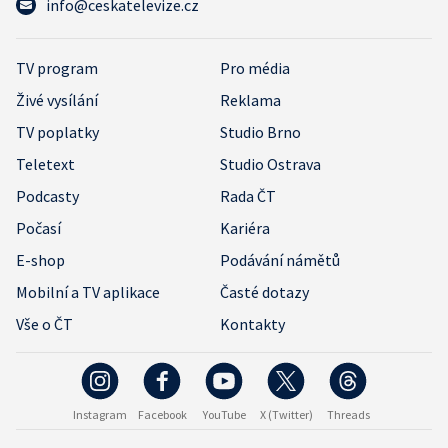
info@ceskatelevize.cz
TV program
Pro média
Živé vysílání
Reklama
TV poplatky
Studio Brno
Teletext
Studio Ostrava
Podcasty
Rada ČT
Počasí
Kariéra
E-shop
Podávání námětů
Mobilní a TV aplikace
Časté dotazy
Vše o ČT
Kontakty
Instagram
Facebook
YouTube
X (Twitter)
Threads