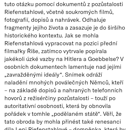
tuto otázku pomocí dokumentů z pozůstalosti
Riefenstahlové, včetně soukromých filmů,
fotografií, dopisů a nahrávek. Odhaluje
fragmenty jejího života a zasazuje je do širšího
historického kontextu. Jak se mohla
Riefenstahlová vypracovat na pozici přední
filmařky Říše, zatímco vytrvale popírala
jakékoli úzké vazby na Hitlera a Goebbelse? V
osobních dokumentech lamentuje nad jejími
„zavražděnými ideály“. Snímek odráží
naladění mnohých poválečných Němců, kteří
– na základě dopisů a nahraných telefonních
hovorů z režisérčiny pozůstalosti – touží po
autoritativní osobnosti, která by obnovila
pořádek v tomhle „podělaném státě“. Věří, že
tato obroda by mohla přinést také renesanci
díla Leni Riefenstahlové – domněnka, která by