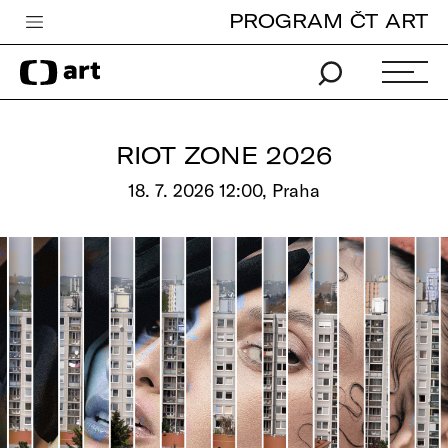
PROGRAM ČT ART
Česká televize
Zpravodajství
Sport
RIOT ZONE 2026
iVysílání
18. 7. 2026 12:00, Praha
TV program
Pro děti
edu
Vše o ČT