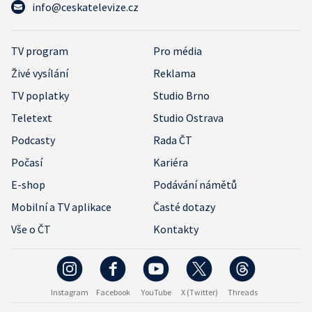
info@ceskatelevize.cz
TV program
Pro média
Živé vysílání
Reklama
TV poplatky
Studio Brno
Teletext
Studio Ostrava
Podcasty
Rada ČT
Počasí
Kariéra
E-shop
Podávání námětů
Mobilní a TV aplikace
Časté dotazy
Vše o ČT
Kontakty
Instagram
Facebook
YouTube
X (Twitter)
Threads