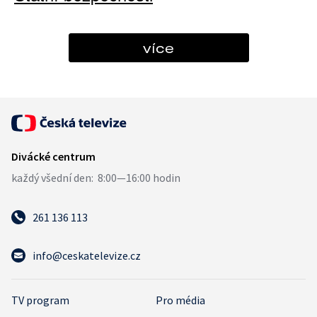
více
261 136 113
info@ceskatelevize.cz
TV program
Pro média