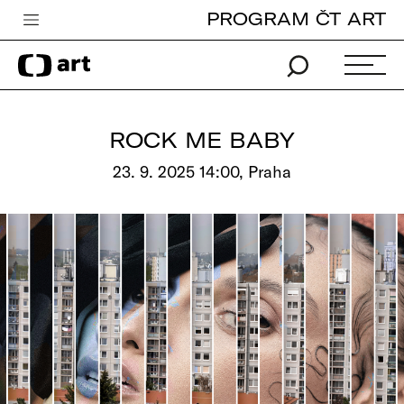
PROGRAM ČT ART
Česká televize
Zpravodajství
Sport
ROCK ME BABY
iVysílání
23. 9. 2025 14:00, Praha
TV program
Pro děti
edu
Vše o ČT