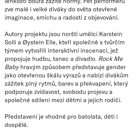
lehkostí bourá zažité normy. Pět performerů
zve malé i velké diváky do světa otevřené
imaginace, smíchu a radosti z objevování.
Autory projektu jsou norští umělci Karstein
Solli a Øystein Elle, kteří společně s tvůrčím
týmem vytvořili interaktivní inscenaci, jež
propojuje hudbu, tanec a divadlo.
Rock Me
Baby
hravým způsobem představuje gender
jako otevřenou škálu výrazů a nabízí divákům
zážitek plný rytmů, barev a překvapení, který
podporuje zvídavost, svobodu projevu a
společné sdílení mezi dětmi a jejich rodiči.
Představení je vhodné pro batolata, děti i
dospělé.