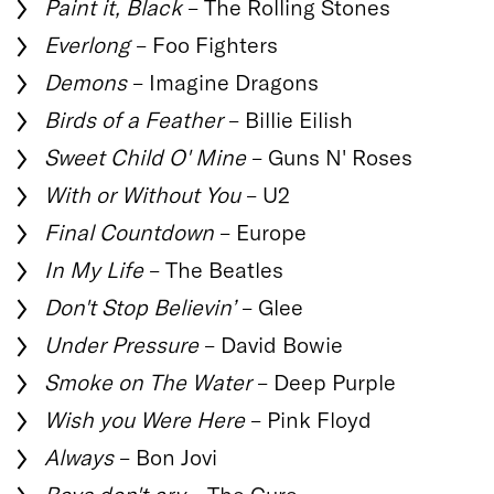
Paint it, Black
– The Rolling Stones
Everlong
– Foo Fighters
Demons
– Imagine Dragons
Birds of a Feather
– Billie Eilish
Sweet Child O' Mine
– Guns N' Roses
With or Without You
– U2
Final Countdown
– Europe
In My Life
– The Beatles
Don't Stop Believin’
– Glee
Under Pressure
– David Bowie
Smoke on The Water
– Deep Purple
Wish you Were Here
– Pink Floyd
Always
– Bon Jovi
Boys don't cry
– The Cure