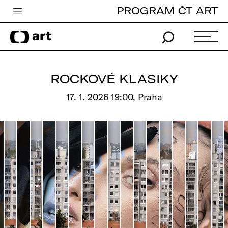
PROGRAM ČT ART
Česká televize
Zpravodajství
Sport
ROCKOVÉ KLASIKY
iVysílání
17. 1. 2026 19:00, Praha
TV program
Pro děti
edu
Vše o ČT