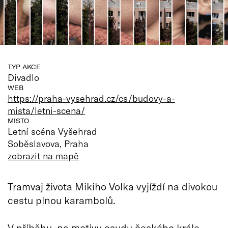
TYP AKCE
Divadlo
WEB
https://praha-vysehrad.cz/cs/budovy-a-
mista/letni-scena/
MÍSTO
Letní scéna Vyšehrad
Soběslavova, Praha
zobrazit na mapě
Tramvaj života Mikiho Volka vyjíždí na divokou
cestu plnou karambolů.
V příběhu, na motivy osudu českého krále