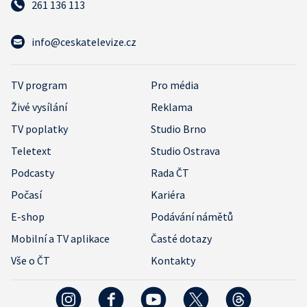
261 136 113
info@ceskatelevize.cz
TV program
Pro média
Živé vysílání
Reklama
TV poplatky
Studio Brno
Teletext
Studio Ostrava
Podcasty
Rada ČT
Počasí
Kariéra
E-shop
Podávání námětů
Mobilní a TV aplikace
Časté dotazy
Vše o ČT
Kontakty