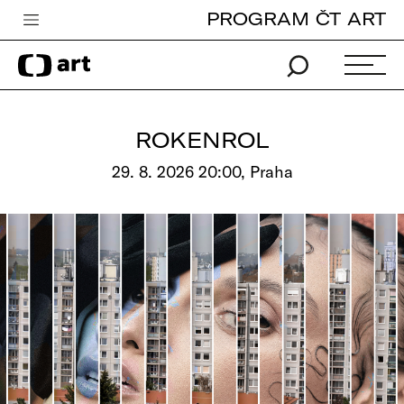
PROGRAM ČT ART
Česká televize
Zpravodajství
Sport
ROKENROL
iVysílání
29. 8. 2026 20:00, Praha
TV program
Pro děti
edu
Vše o ČT