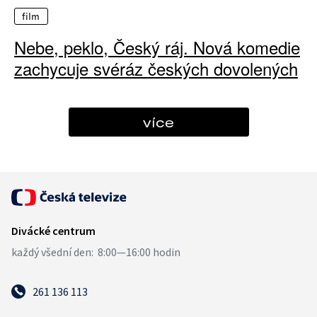
film
Nebe, peklo, Český ráj. Nová komedie
zachycuje svéráz českých dovolených
více
261 136 113