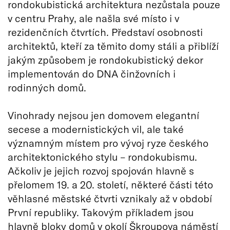
rondokubistická architektura nezůstala pouze
v centru Prahy, ale našla své místo i v
rezidenčních čtvrtích. Představí osobnosti
architektů, kteří za těmito domy stáli a přiblíží
jakým způsobem je rondokubistický dekor
implementován do DNA činžovních i
rodinných domů.
Vinohrady nejsou jen domovem elegantní
secese a modernistických vil, ale také
významným místem pro vývoj ryze českého
architektonického stylu – rondokubismu.
Ačkoliv je jejich rozvoj spojován hlavně s
přelomem 19. a 20. století, některé části této
věhlasné městské čtvrti vznikaly až v období
První republiky. Takovým příkladem jsou
hlavně bloky domů v okolí Škroupova náměstí