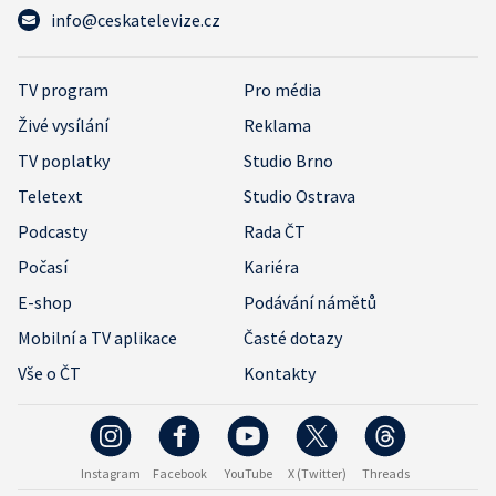
info@ceskatelevize.cz
TV program
Pro média
Živé vysílání
Reklama
TV poplatky
Studio Brno
Teletext
Studio Ostrava
Podcasty
Rada ČT
Počasí
Kariéra
E-shop
Podávání námětů
Mobilní a TV aplikace
Časté dotazy
Vše o ČT
Kontakty
Instagram
Facebook
YouTube
X (Twitter)
Threads