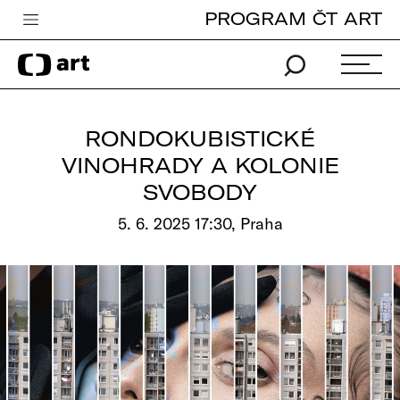
PROGRAM ČT ART
Česká televize
Zpravodajství
Sport
RONDOKUBISTICKÉ
iVysílání
VINOHRADY A KOLONIE
SVOBODY
TV program
5. 6. 2025 17:30, Praha
Pro děti
edu
Vše o ČT