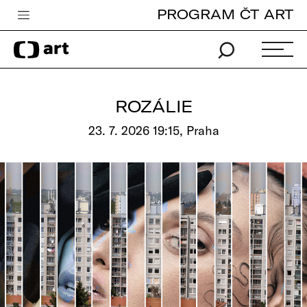
PROGRAM ČT ART
Česká televize
Zpravodajství
Sport
ROZÁLIE
iVysílání
23. 7. 2026 19:15, Praha
TV program
Pro děti
edu
Vše o ČT