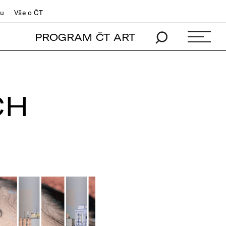
du
Vše o ČT
PROGRAM ČT ART
CH