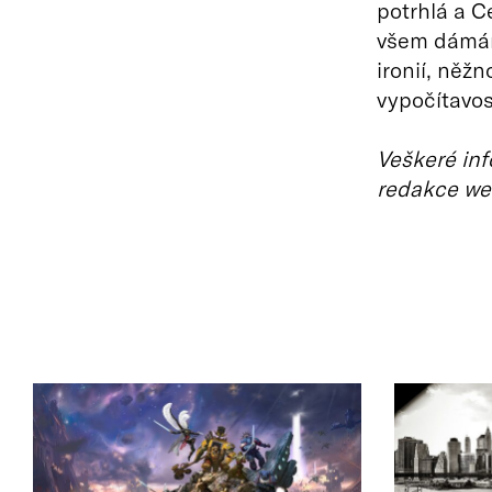
potrhlá a C
všem dámám
ironií, něž
vypočítavos
Veškeré inf
redakce we