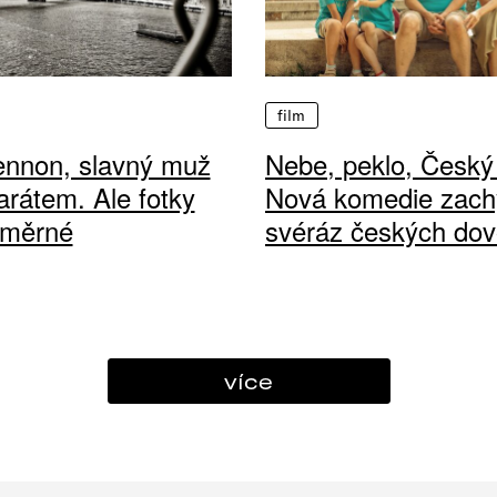
film
ennon, slavný muž
Nebe, peklo, Český 
arátem. Ale fotky
Nová komedie zach
ůměrné
svéráz českých dov
více