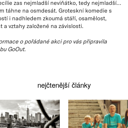
ecílie zas nejmladší neviňátko, tedy nejmladší…
 táhne na osmdesát. Groteskní komedie s
ností i nadhledem zkoumá stáří, osamělost,
t a vztahy založené na závislosti.
ormace o pořádané akci pro vás připravila
bu GoOut.
nejčtenější články