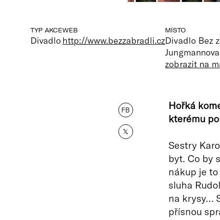
TYP AKCE
WEB
MÍSTO
Divadlo
http://www.bezzabradli.cz
Divadlo Bez z
Jungmannova 
zobrazit na 
Hořká komed
FB
kterému pom
𝕏
Sestry Karol
byt. Co by 
nákup je to
sluha Rudol
na krysy… Se
přísnou spr