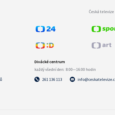
Česká televize 
tů
261 136 113
info@ceskatelevize.