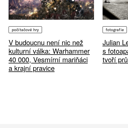
počítačové hry
fotografie
V budoucnu není nic než
Julian L
kulturní válka: Warhammer
s fotoap
40 000, Vesmírní mariňáci
tvoří pr
a krajní pravice