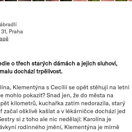
ábradlí
31, Praha
mapě
ie o třech starých dámách a jejich sluhovi,
alu dochází trpělivost.
ína, Klementýna s Cecílií se opět stěhují na letní
se mohlo pokazit? Snad jen, že do města na
 pět kilometrů, kuchařka zatím nedorazila, starý
f začal ošklivě kašlat a v lékárničce dochází jed
stry si z toho ale nic nedělají: Karolína je
ávkyní rodinného jmění, Klementýna je mírně