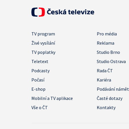
TV program
Pro média
Živé vysílání
Reklama
TV poplatky
Studio Brno
Teletext
Studio Ostrava
Podcasty
Rada ČT
Počasí
Kariéra
E-shop
Podávání námě
Mobilní a TV aplikace
Časté dotazy
Vše o ČT
Kontakty