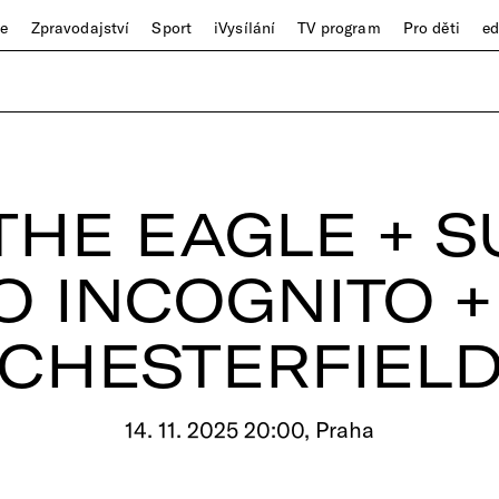
ze
Zpravodajství
Sport
iVysílání
TV program
Pro děti
e
THE EAGLE + S
O INCOGNITO +
CHESTERFIEL
14. 11. 2025 20:00, Praha