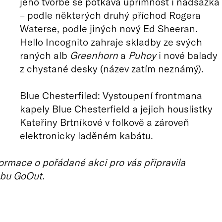
jeho tvorbě se potkává upřímnost i nadsázka
– podle některých druhý příchod Rogera
Waterse, podle jiných nový Ed Sheeran.
Hello Incognito zahraje skladby ze svých
raných alb
Greenhorn
a
Puhoy
i nové balady
z chystané desky (název zatím neznámý).
Blue Chesterfiled: Vystoupení frontmana
kapely Blue Chesterfield a jejich houslistky
Kateřiny Brtníkové v folkově a zároveň
elektronicky laděném kabátu.
ormace o pořádané akci pro vás připravila
bu GoOut.