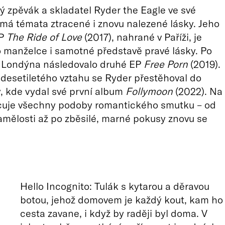
 zpěvák a skladatel Ryder the Eagle ve své
má témata ztracené i znovu nalezené lásky. Jeho
EP
The Ride of Love
(2017), nahrané v Paříži, je
 manželce i samotné představě pravé lásky. Po
 Londýna následovalo druhé EP
Free Porn
(2019).
desetiletého vztahu se Ryder přestěhoval do
, kde vydal své první album
Follymoon
(2022). Na
uje všechny podoby romantického smutku – od
mělosti až po zběsilé, marné pokusy znovu se
Hello Incognito: Tulák s kytarou a děravou
botou, jehož domovem je každý kout, kam ho
cesta zavane, i když by raději byl doma. V