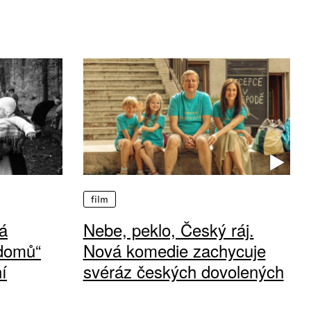
film
á
Nebe, peklo, Český ráj.
 domů“
Nová komedie zachycuje
í
svéráz českých dovolených