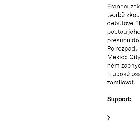
Francouzský
tvorbě zkou
debutové 
poctou jeho
přesunu do
Po rozpadu 
Mexico City
něm zachyc
hluboké osa
zamilovat.
Support: