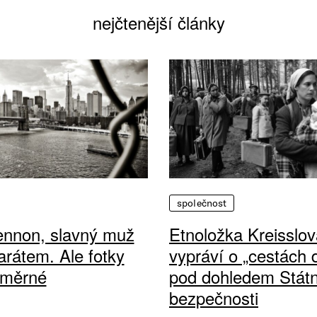
nejčtenější články
společnost
ennon, slavný muž
Etnoložka Kreisslov
arátem. Ale fotky
vypráví o „cestách
ůměrné
pod dohledem Státn
bezpečnosti