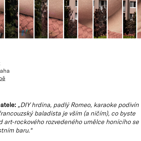
z
raha
pě
atele:
„DIY hrdina, padlý Romeo, karaoke podivín
rancouzský baladista je vším (a ničím), co byste
d art-rockového rozvedeného umělce honícího se
stním baru.“