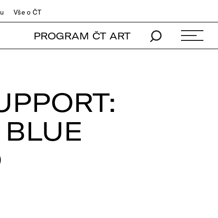
du
Vše o ČT
PROGRAM ČT ART
UPPORT:
 BLUE
D