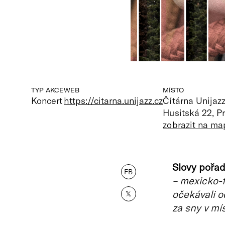
TYP AKCE
WEB
MÍSTO
Koncert
https://citarna.unijazz.cz
Čítárna Unijaz
Husitská 22, P
zobrazit na ma
Slovy pořad
FB
– mexicko-f
očekávali o
𝕏
za sny v mí