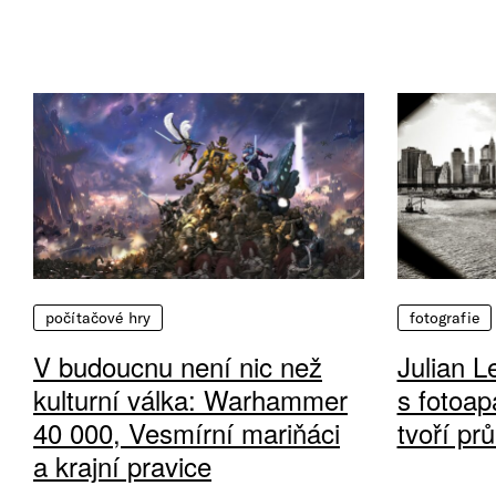
počítačové hry
fotografie
V budoucnu není nic než
Julian L
kulturní válka: Warhammer
s fotoap
40 000, Vesmírní mariňáci
tvoří pr
a krajní pravice