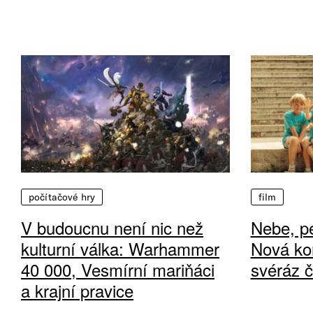
počítačové hry
film
V budoucnu není nic než
Nebe, pe
kulturní válka: Warhammer
Nová ko
40 000, Vesmírní mariňáci
svéráz 
a krajní pravice