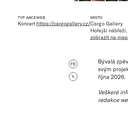
TYP AKCE
WEB
MÍSTO
Koncert
https://cargogallery.cz/
Cargo Gallery
Hořejší nábřeží
zobrazit na map
Bývalá zpěv
FB
svým projek
října 2026.
𝕏
Veškeré inf
redakce we