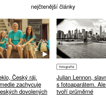
nejčtenější články
fotografie
klo, Český ráj.
Julian Lennon, sla
medie zachycuje
s fotoaparátem. Ale
českých dovolených
tvoří průměrné