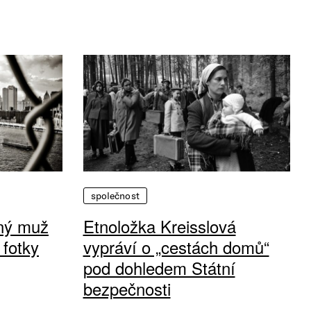
společnost
vný muž
Etnoložka Kreisslová
 fotky
vypráví o „cestách domů“
pod dohledem Státní
bezpečnosti