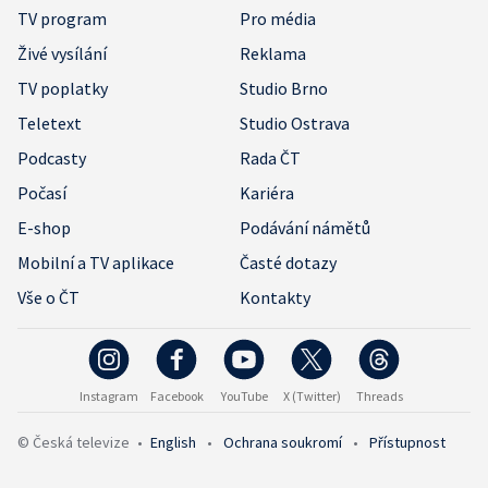
TV program
Pro média
Živé vysílání
Reklama
TV poplatky
Studio Brno
Teletext
Studio Ostrava
Podcasty
Rada ČT
Počasí
Kariéra
E-shop
Podávání námětů
Mobilní a TV aplikace
Časté dotazy
Vše o ČT
Kontakty
Instagram
Facebook
YouTube
X (Twitter)
Threads
© Česká televize
•
English
•
Ochrana soukromí
•
Přístupnost