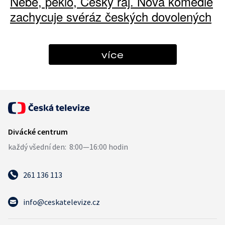
Nebe, peklo, Český ráj. Nová komedie
zachycuje svéráz českých dovolených
více
261 136 113
info@ceskatelevize.cz