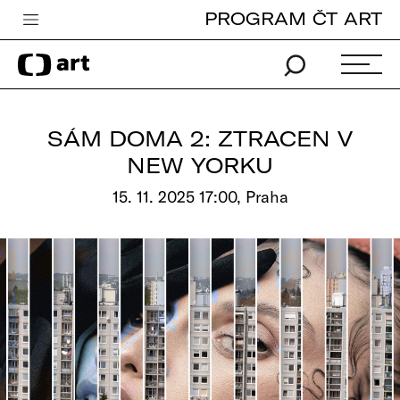
PROGRAM ČT ART
Česká televize
Zpravodajství
Sport
SÁM DOMA 2: ZTRACEN V
iVysílání
NEW YORKU
TV program
15. 11. 2025 17:00, Praha
Pro děti
edu
Vše o ČT