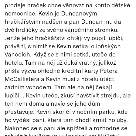
prodeje hraček chce věnovat na konto dětské
nemocnice. Kevin je Duncanovým
hračkářstvím nadšen a pan Duncan mu dá
dvě hrdličky ze svého vánočního stromku.
Jenže jeho hračkářství chtějí vyloupit lupiči,
právě ti, s nimiž se Kevin setkal o loňských
Vánocích. Když se s nimi setká, uteče do
hotelu. Tam na něj už čeká vrátný, jelikož
přišla výzva ohledně kreditní karty Petera
McCallistera a Kevin musí z hotelu utéct
zadním vchodem. Tam ale na něj čekají
lupiči… Kevin uteče, zkusí navštívit strejdu, ale
ten není doma a navíc se jeho dům
přestavuje. Kevin skončí v nočním parku, kde
ho vyděsí paní, která tam chodí krmit holuby.
Nakonec se s paní ale spřátelí a rozhodne se
zabránit lupičům ve vykradení hračkářství…