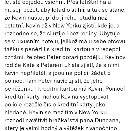
letiště odjedou všichni. Přes letištní halu
musejí běžet, aby letadlo stihli, a tak se stane,
že Kevin nastoupí do jiného letadla než
ostatní. Kevin až v New Yorku zjistí, kde je, a
rozhodne se, že si užije i bez rodiny. Ubytuje
se v luxusním hotelu, jelikož má u sebe otcovu
tašku s penězi i s kreditní kartou a v recepci
oznámí, že otec Peter dorazí později… Kevinovi
rodiče Kate s Peterem už ale zjistí, že s nimi
Kevin nepřiletěl, a jdou na policii žádat o
pomoc. Tam Peter navíc zjistí, že jeho
peněženku i kreditní kartou má Kevin. Pomocí
kreditní karty mohou Kevina vystopovat –
policie rozešle číslo kreditní karty jako
hledané. Kevin se mezitím v New Yorku
rozhodl navštívit hračkářství pana Duncana,
který je velmi hodný a výtěžek z vánočního