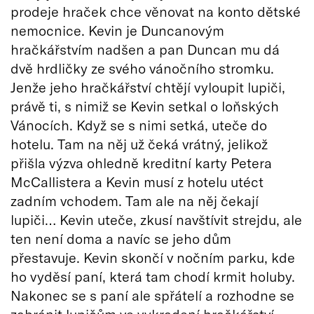
prodeje hraček chce věnovat na konto dětské
nemocnice. Kevin je Duncanovým
hračkářstvím nadšen a pan Duncan mu dá
dvě hrdličky ze svého vánočního stromku.
Jenže jeho hračkářství chtějí vyloupit lupiči,
právě ti, s nimiž se Kevin setkal o loňských
Vánocích. Když se s nimi setká, uteče do
hotelu. Tam na něj už čeká vrátný, jelikož
přišla výzva ohledně kreditní karty Petera
McCallistera a Kevin musí z hotelu utéct
zadním vchodem. Tam ale na něj čekají
lupiči… Kevin uteče, zkusí navštívit strejdu, ale
ten není doma a navíc se jeho dům
přestavuje. Kevin skončí v nočním parku, kde
ho vyděsí paní, která tam chodí krmit holuby.
Nakonec se s paní ale spřátelí a rozhodne se
zabránit lupičům ve vykradení hračkářství…