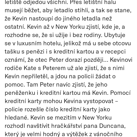
letiště odjedou všichni. Přes letištní halu
musejí běžet, aby letadlo stihli, a tak se stane,
že Kevin nastoupí do jiného letadla než
ostatní. Kevin až v New Yorku zjistí, kde je, a
rozhodne se, že si užije i bez rodiny. Ubytuje
se v luxusním hotelu, jelikož má u sebe otcovu
tašku s penězi i s kreditní kartou a v recepci
oznámí, že otec Peter dorazí později… Kevinovi
rodiče Kate s Peterem už ale zjistí, že s nimi
Kevin nepřiletěl, a jdou na policii žádat o
pomoc. Tam Peter navíc zjistí, že jeho
peněženku i kreditní kartou má Kevin. Pomocí
kreditní karty mohou Kevina vystopovat –
policie rozešle číslo kreditní karty jako
hledané. Kevin se mezitím v New Yorku
rozhodl navštívit hračkářství pana Duncana,
který je velmi hodný a výtěžek z vánočního