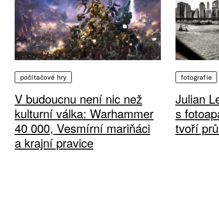
počítačové hry
fotografie
V budoucnu není nic než
Julian L
kulturní válka: Warhammer
s fotoap
40 000, Vesmírní mariňáci
tvoří pr
a krajní pravice