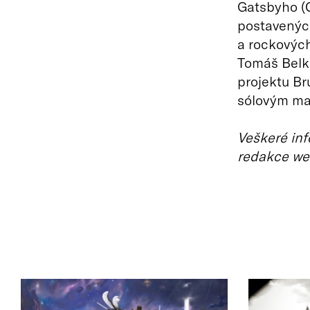
Gatsbyho (C
postavenýc
a rockových
Tomáš Belko
projektu Br
sólovým ma
Veškeré inf
redakce we