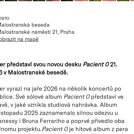
ÍSTO
alostranská beseda
alostranské náměstí 21, Praha
obrazit na mapě
er představí svou novou desku
Pacient 0
21.
6 v Malostranské besedě.
r vyrazí na jaře 2026 na několik koncertů po
blice. Své sólové album
Pacient 0
představí ve
avě, v jaké vznikla studiová nahrávka. Album
listopadu 2025 zaznamenalo silnou odezvu u
nessy i Bruna Ferrariho a poprvé přivedlo oba
dnomu projektu.
Pacient 0
je hitové album z pera