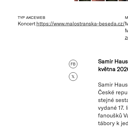
TYP AKCE
WEB
M
Koncert
https://www.malostranska-beseda.cz/
M
M
z
Samir Haus
FB
května 202
𝕏
Samir Hause
České repu
stejné sest
vydané 17. 
fanoušků Va
tábory k je