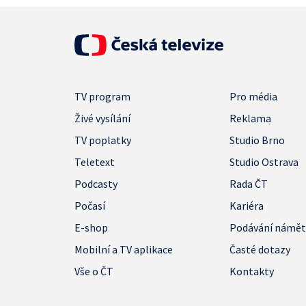
TV program
Pro média
Živé vysílání
Reklama
TV poplatky
Studio Brno
Teletext
Studio Ostrava
Podcasty
Rada ČT
Počasí
Kariéra
E-shop
Podávání námě
Mobilní a TV aplikace
Časté dotazy
Vše o ČT
Kontakty