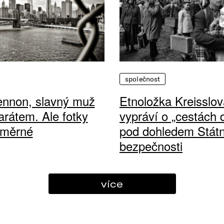
společnost
ennon, slavný muž
Etnoložka Kreisslov
arátem. Ale fotky
vypráví o „cestách
ůměrné
pod dohledem Státn
bezpečnosti
více