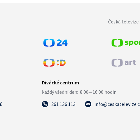
Česká televize 
tů
261 136 113
info@ceskatelevize.