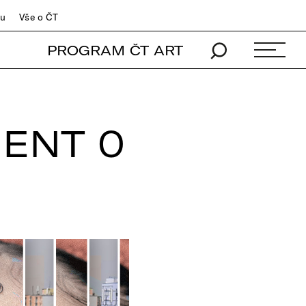
du
Vše o ČT
PROGRAM ČT ART
IENT 0