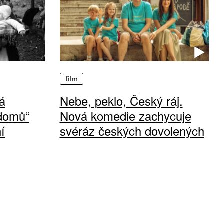
film
á
Nebe, peklo, Český ráj.
 domů“
Nová komedie zachycuje
í
svéráz českých dovolených