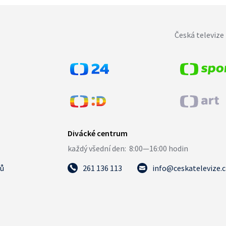
Česká televize 
tů
261 136 113
info@ceskatelevize.