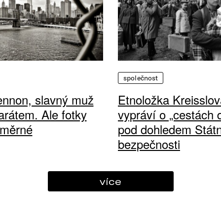
společnost
ennon, slavný muž
Etnoložka Kreisslov
arátem. Ale fotky
vypráví o „cestách
ůměrné
pod dohledem Státn
bezpečnosti
více