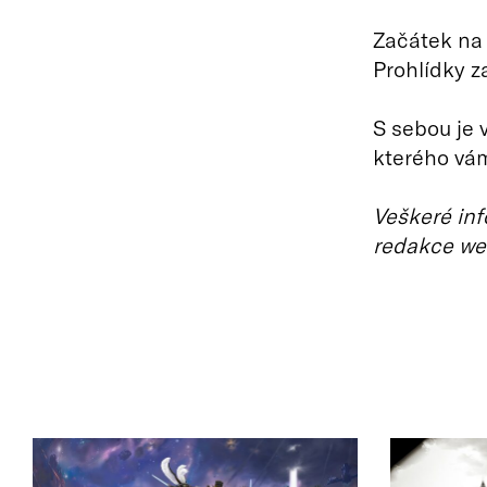
Začátek na 
Prohlídky za
S sebou je 
kterého vám
Veškeré inf
redakce we