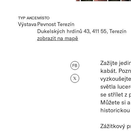
TYP AKCE
MÍSTO
Výstava
Pevnost Terezín
Dukelských hrdinů 43, 411 55, Terezín
zobrazit na mapě
Zažijte jed
FB
kabát. Pozn
vyzkoušejte 
𝕏
světla luce
se střílet z
Můžete si a
historickou 
Zážitkový p