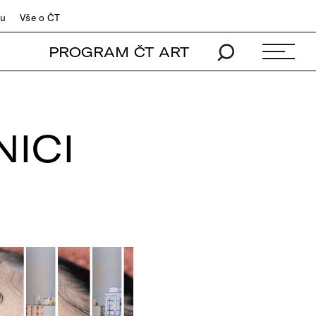
du
Vše o ČT
PROGRAM ČT ART
NICI