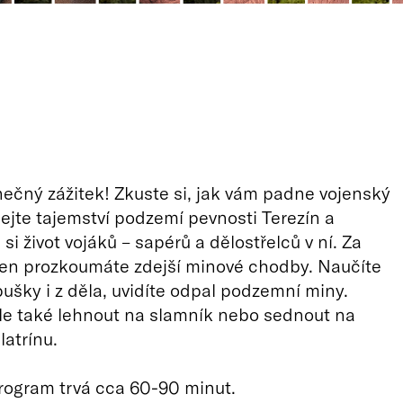
inečný zážitek! Zkuste si, jak vám padne vojenský
ejte tajemství podzemí pevnosti Terezín a
si život vojáků – sapérů a dělostřelců v ní. Za
ren prozkoumáte zdejší minové chodby. Naučíte
 pušky i z děla, uvidíte odpal podzemní miny.
le také lehnout na slamník nebo sednout na
latrínu.
rogram trvá cca 60-90 minut.