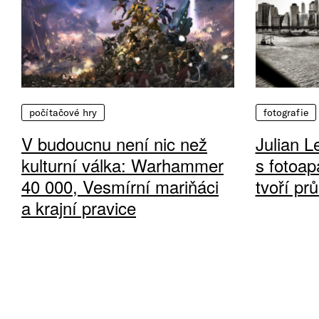
počítačové hry
fotografie
V budoucnu není nic než
Julian L
kulturní válka: Warhammer
s fotoap
40 000, Vesmírní mariňáci
tvoří pr
a krajní pravice