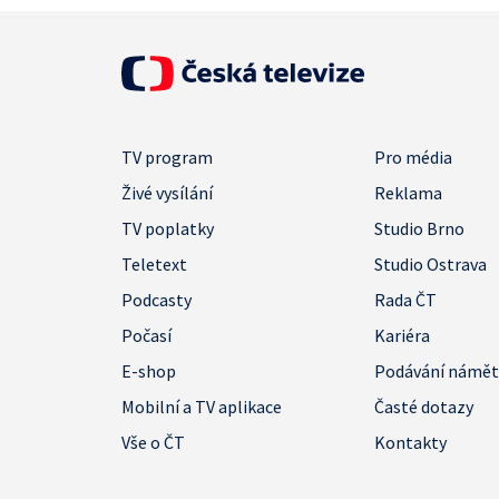
TV program
Pro média
Živé vysílání
Reklama
TV poplatky
Studio Brno
Teletext
Studio Ostrava
Podcasty
Rada ČT
Počasí
Kariéra
E-shop
Podávání námě
Mobilní a TV aplikace
Časté dotazy
Vše o ČT
Kontakty