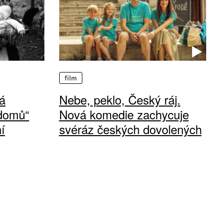
film
á
Nebe, peklo, Český ráj.
 domů“
Nová komedie zachycuje
í
svéráz českých dovolených