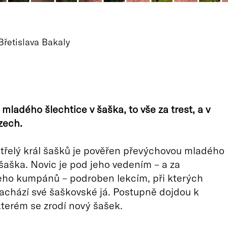
Břetislava Bakaly
mladého šlechtice v šaška, to vše za trest, a v
zech.
třelý král šašků je pověřen převýchovou mladého
 šaška. Novic je pod jeho vedením – a za
eho kumpánů – podroben lekcím, při kterých
chází své šaškovské já. Postupně dojdou k
 kterém se zrodí nový šašek.