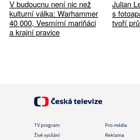
V budoucnu není nic než
Julian L
kulturní válka: Warhammer
s fotoap
40 000, Vesmírní mariňáci
tvoří pr
a krajní pravice
TV program
Pro média
Živé vysílání
Reklama