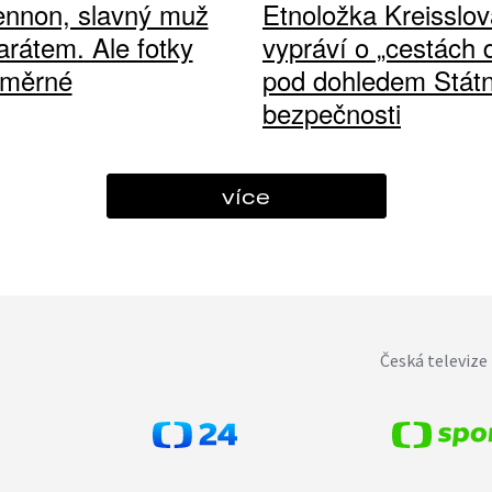
ennon, slavný muž
Etnoložka Kreisslov
arátem. Ale fotky
vypráví o „cestách
ůměrné
pod dohledem Státn
bezpečnosti
více
Česká televize 