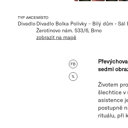
TYP AKCE
MÍSTO
Divadlo
Divadlo Bolka Polívky – Bílý dům - Sál 
Žerotínovo nám. 533/6, Brno
zobrazit na mapě
Převýchova 
FB
sedmi obra
𝕏
Životem pro
šlechtice v
asistence j
postupně na
rituálu, při