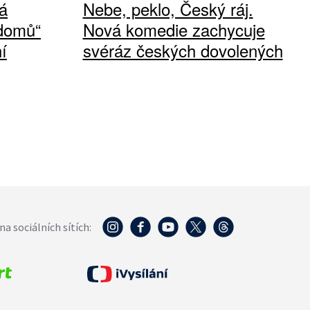
á
Nebe, peklo, Český ráj.
 domů“
Nová komedie zachycuje
í
svéráz českých dovolených
na sociálních sítích: