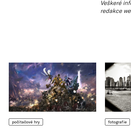
Veškeré inf
redakce we
počítačové hry
fotografie