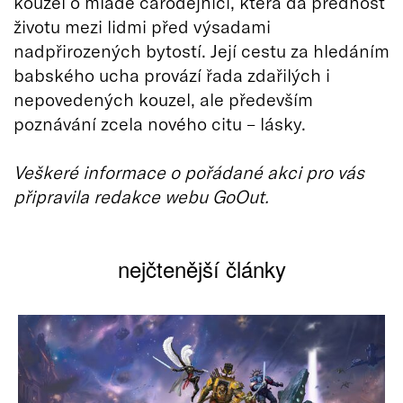
kouzel o mladé čarodějnici, která dá přednost
životu mezi lidmi před výsadami
nadpřirozených bytostí. Její cestu za hledáním
babského ucha provází řada zdařilých i
nepovedených kouzel, ale především
poznávání zcela nového citu – lásky.
Veškeré informace o pořádané akci pro vás
připravila redakce webu GoOut.
nejčtenější články