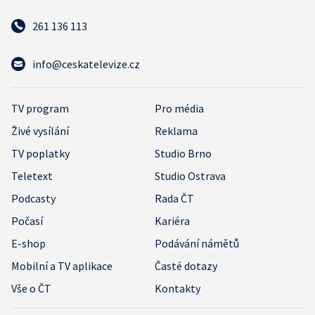
261 136 113
info@ceskatelevize.cz
TV program
Pro média
Živé vysílání
Reklama
TV poplatky
Studio Brno
Teletext
Studio Ostrava
Podcasty
Rada ČT
Počasí
Kariéra
E-shop
Podávání námětů
Mobilní a TV aplikace
Časté dotazy
Vše o ČT
Kontakty