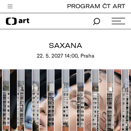
PROGRAM ČT ART
Česká televize
Zpravodajství
Sport
SAXANA
iVysílání
22. 5. 2027 14:00, Praha
TV program
Pro děti
edu
Vše o ČT