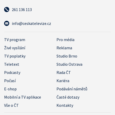
261 136 113
info@ceskatelevize.cz
TV program
Pro média
Živé vysílání
Reklama
TV poplatky
Studio Brno
Teletext
Studio Ostrava
Podcasty
Rada ČT
Počasí
Kariéra
E-shop
Podávání námětů
Mobilní a TV aplikace
Časté dotazy
Vše o ČT
Kontakty