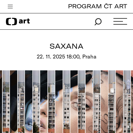
PROGRAM ČT ART
Česká televize
Zpravodajství
Sport
SAXANA
iVysílání
22. 11. 2025 18:00, Praha
TV program
Pro děti
edu
Vše o ČT