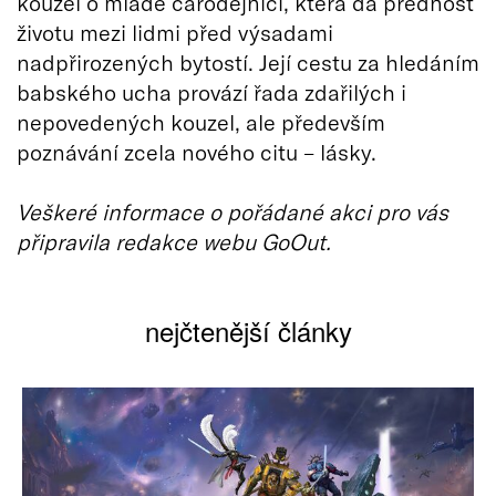
kouzel o mladé čarodějnici, která dá přednost
životu mezi lidmi před výsadami
nadpřirozených bytostí. Její cestu za hledáním
babského ucha provází řada zdařilých i
nepovedených kouzel, ale především
poznávání zcela nového citu – lásky.
Veškeré informace o pořádané akci pro vás
připravila redakce webu GoOut.
nejčtenější články