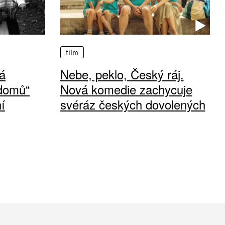
film
á
Nebe, peklo, Český ráj.
 domů“
Nová komedie zachycuje
í
svéráz českých dovolených