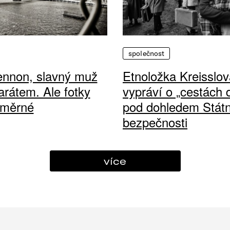
společnost
ennon, slavný muž
Etnoložka Kreisslov
arátem. Ale fotky
vypráví o „cestách
ůměrné
pod dohledem Státn
bezpečnosti
více