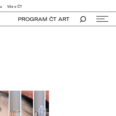
du
Vše o ČT
PROGRAM ČT ART