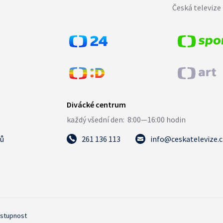
Česká televize 
tů
261 136 113
info@ceskatelevize.
ístupnost