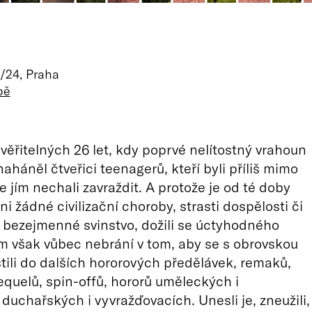
/24, Praha
pě
uvěřitelných 26 let, kdy poprvé nelítostný vrahoun
aháněl čtveřici teenagerů, kteří byli příliš mimo
e jím nechali zavraždit. A protože je od té doby
i žádné civilizační choroby, strasti dospělosti či
, bezejmenné svinstvo, dožili se úctyhodného
im však vůbec nebrání v tom, aby se s obrovskou
tili do dalších hororových předělávek, remaků,
equelů, spin-offů, hororů uměleckých i
 duchařských i vyvražďovacích. Unesli je, zneužili,