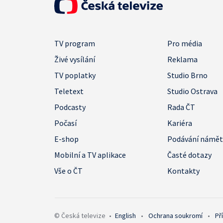
TV program
Pro média
Živé vysílání
Reklama
TV poplatky
Studio Brno
Teletext
Studio Ostrava
Podcasty
Rada ČT
Počasí
Kariéra
E-shop
Podávání námě
Mobilní a TV aplikace
Časté dotazy
Vše o ČT
Kontakty
© Česká televize
•
English
•
Ochrana soukromí
•
Př