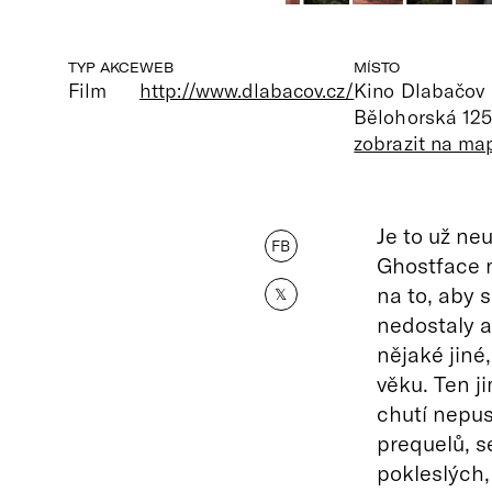
TYP AKCE
WEB
MÍSTO
Film
http://www.dlabacov.cz/
Kino Dlabačov
Bělohorská 125
zobrazit na ma
Je to už ne
FB
Ghostface n
na to, aby s
𝕏
nedostaly an
nějaké jiné
věku. Ten j
chutí nepus
prequelů, s
pokleslých,