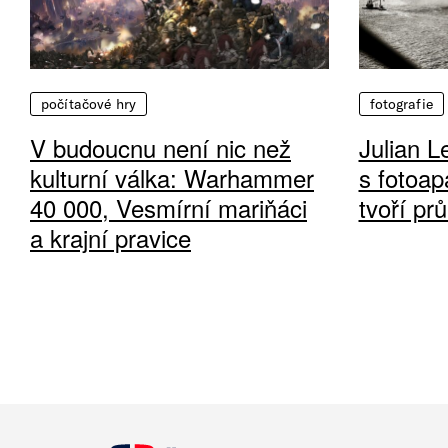
počítačové hry
fotografie
V budoucnu není nic než
Julian L
kulturní válka: Warhammer
s fotoap
40 000, Vesmírní mariňáci
tvoří pr
a krajní pravice