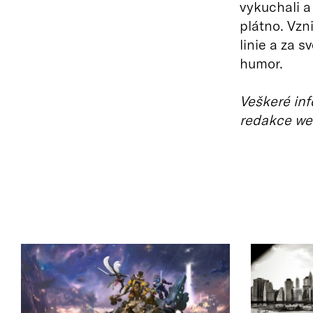
vykuchali a 
plátno. Vzn
linie a za 
humor.
Veškeré inf
redakce we