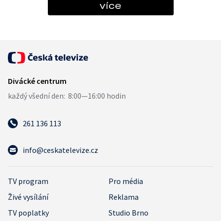
více
261 136 113
info@ceskatelevize.cz
TV program
Pro média
Živé vysílání
Reklama
TV poplatky
Studio Brno