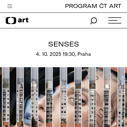
PROGRAM ČT ART
Česká televize
Zpravodajství
Sport
SENSES
iVysílání
4. 10. 2025 19:30, Praha
TV program
Pro děti
edu
Vše o ČT