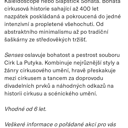
Kaleidoscope nebo Slapstick Sonata. Bohatá
cirkusová historie sahající až 400 let
nazpátek poskládaná a pokroucená do jedné
intenzivní a propletené všehochuti. Od
abstraktního minimalismu až po tradiční
šaškárny ze středověkých tržišť.
Senses
oslavuje bohatost a pestrost souboru
Cirk La Putyka. Kombinuje nejrůznější styly a
žánry cirkusového umění, hravě přeskakuje
mezi cirkusem a tancem za doprovodu
divadelních prvků a náhodných odkazů na
historii cirkusu a scénického umění.
Vhodné od 6 let.
Veškeré informace o pořádané akci pro vás