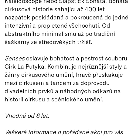
Kaleidoscope nebo Slapstick Sonata. Bohatá
cirkusová historie sahající až 400 let
nazpátek poskládaná a pokroucená do jedné
intenzivní a propletené všehochuti. Od
abstraktního minimalismu až po tradiční
šaškárny ze středověkých tržišť.
Senses
oslavuje bohatost a pestrost souboru
Cirk La Putyka. Kombinuje nejrůznější styly a
žánry cirkusového umění, hravě přeskakuje
mezi cirkusem a tancem za doprovodu
divadelních prvků a náhodných odkazů na
historii cirkusu a scénického umění.
Vhodné od 6 let.
Veškeré informace o pořádané akci pro vás