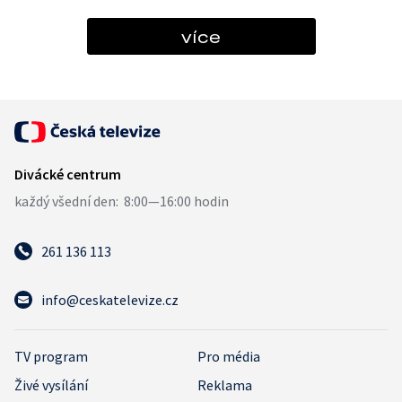
více
261 136 113
info@ceskatelevize.cz
TV program
Pro média
Živé vysílání
Reklama