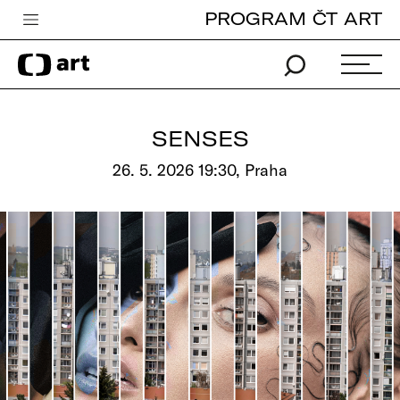
PROGRAM ČT ART
Česká televize
Zpravodajství
Sport
SENSES
iVysílání
26. 5. 2026 19:30, Praha
TV program
Pro děti
edu
Vše o ČT