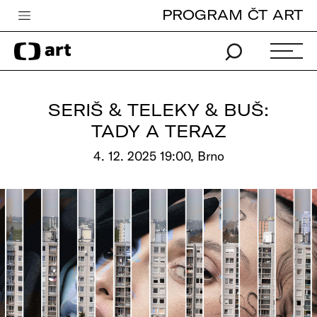
PROGRAM ČT ART
Česká televize
Zpravodajství
Sport
SERIŠ & TELEKY & BUŠ:
iVysílání
TADY A TERAZ
TV program
4. 12. 2025 19:00, Brno
Pro děti
edu
Vše o ČT