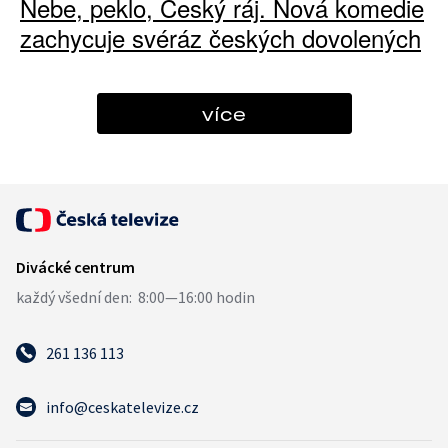
Nebe, peklo, Český ráj. Nová komedie
zachycuje svéráz českých dovolených
více
261 136 113
info@ceskatelevize.cz