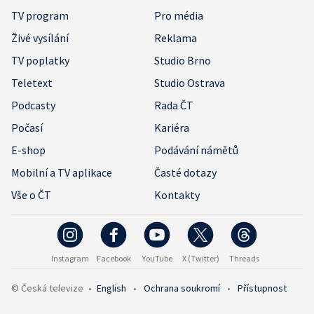
TV program
Pro média
Živé vysílání
Reklama
TV poplatky
Studio Brno
Teletext
Studio Ostrava
Podcasty
Rada ČT
Počasí
Kariéra
E-shop
Podávání námětů
Mobilní a TV aplikace
Časté dotazy
Vše o ČT
Kontakty
Instagram
Facebook
YouTube
X (Twitter)
Threads
© Česká televize
•
English
•
Ochrana soukromí
•
Přístupnost