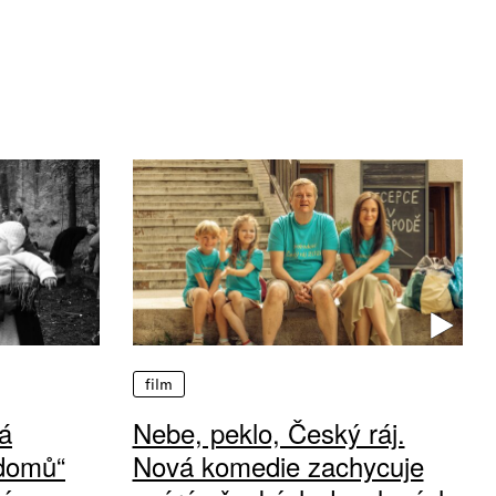
film
á
Nebe, peklo, Český ráj.
 domů“
Nová komedie zachycuje