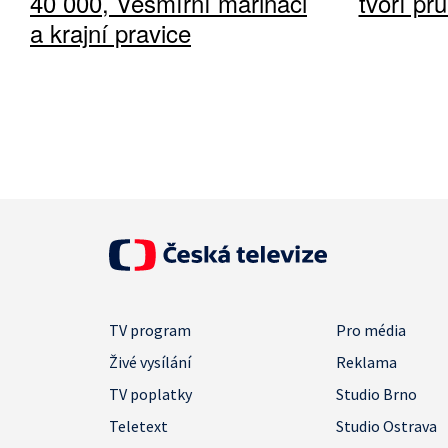
40 000, Vesmírní mariňáci
tvoří pr
a krajní pravice
TV program
Pro média
Živé vysílání
Reklama
TV poplatky
Studio Brno
Teletext
Studio Ostrava