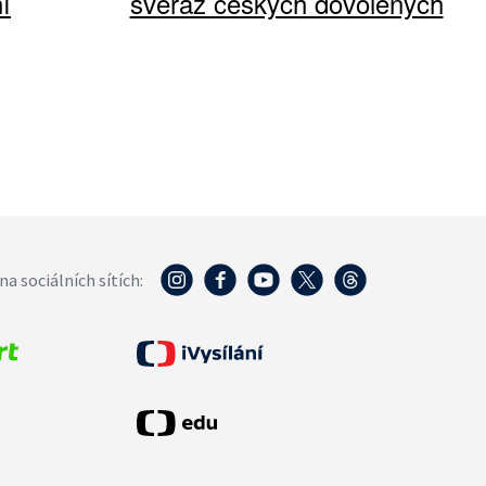
í
svéráz českých dovolených
na sociálních sítích: