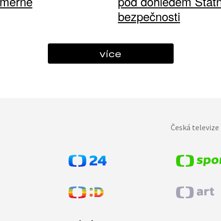
ůměrné
pod dohledem Státn
bezpečnosti
více
Česká televize 