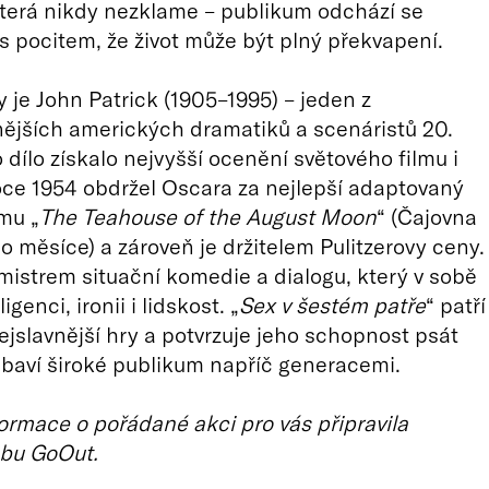
terá nikdy nezklame – publikum odchází se
 pocitem, že život může být plný překvapení.
 je John Patrick (1905–1995) – jeden z
ějších amerických dramatiků a scenáristů 20.
o dílo získalo nejvyšší ocenění světového filmu i
roce 1954 obdržel Oscara za nejlepší adaptovaný
lmu „
The Teahouse of the August Moon
“ (Čajovna
 měsíce) a zároveň je držitelem Pulitzerovy ceny.
 mistrem situační komedie a dialogu, který v sobě
igenci, ironii i lidskost. „
Sex v šestém patře
“ patří
ejslavnější hry a potvrzuje jeho schopnost psát
é baví široké publikum napříč generacemi.
ormace o pořádané akci pro vás připravila
bu GoOut.