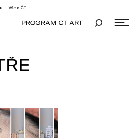
du
Vše o ČT
PROGRAM ČT ART
TŘE