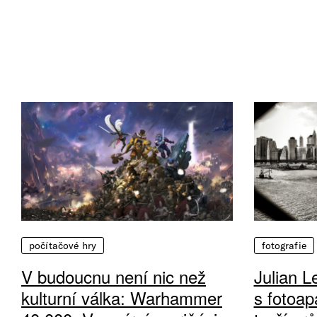
počítačové hry
fotografie
V budoucnu není nic než
Julian L
kulturní válka: Warhammer
s fotoap