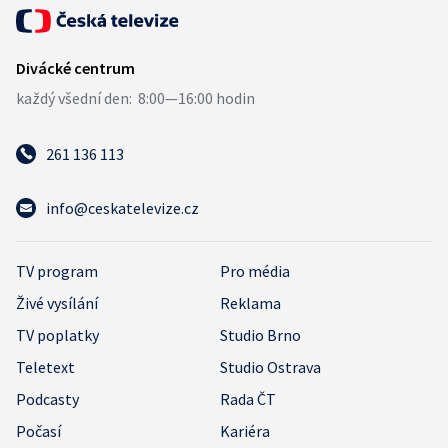
261 136 113
info@ceskatelevize.cz
TV program
Pro média
Živé vysílání
Reklama
TV poplatky
Studio Brno
Teletext
Studio Ostrava
Podcasty
Rada ČT
Počasí
Kariéra