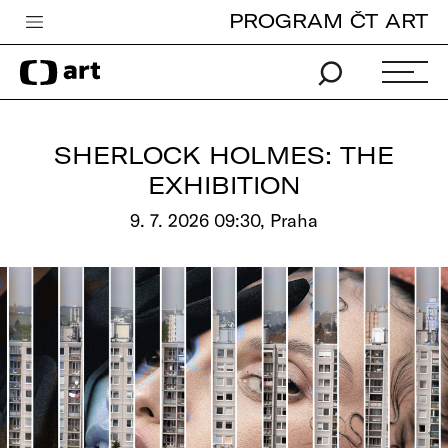
PROGRAM ČT ART
Česká televize
Zpravodajství
Sport
SHERLOCK HOLMES: THE
iVysílání
EXHIBITION
TV program
9. 7. 2026 09:30, Praha
Pro děti
edu
Vše o ČT