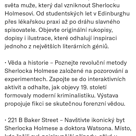
světa muže, který dal vzniknout Sherlocku
Holmesovi. Od studentských let v Edinburghu
přes lékařskou praxi až po dráhu slavného
spisovatele. Objevte originální rukopisy,
dopisy i ilustrace, které odhalují inspiraci
jednoho z největších literárních géniů.
• Věda a historie – Poznejte revoluční metody
Sherlocka Holmese založené na pozorování a
experimentech. Zapojte se do interaktivních
aktivit a odhalte, jak objevy 19. století
formovaly moderní kriminalistiku. Výstava
propojuje fikci se skutečnou forenzní vědou.
• 221 B Baker Street – Navštivte ikonický byt
Sherlocka Holmese a doktora Watsona. Místo,
kde řešili své nejslavnější případy, ožívá v