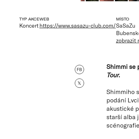
TYP AKCE
WEB
MÍSTO
Koncert
https://www.sasazu-club.com/
SaSaZu
Bubenské
zobrazit
Shimmi se p
FB
Tour
.
𝕏
Shimmiho só
podání Lvc
akustické 
starší alba
scénografie