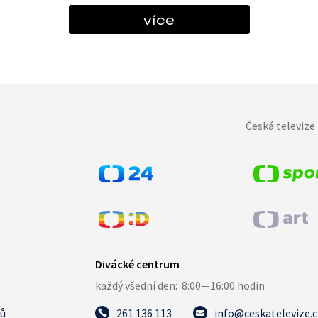
více
Česká televize 
tů
261 136 113
info@ceskatelevize.