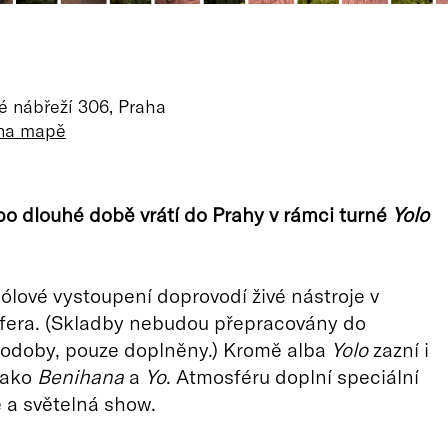
 nábřeží 306, Praha
 na mapě
o dlouhé době vrátí do Prahy v rámci turné
Yolo
lové vystoupení doprovodí živé nástroje v
ifera. (Skladby nebudou přepracovány do
podoby, pouze doplněny.) Kromě alba
Yolo
zazní i
 jako
Benihana
a
Yo
. Atmosféru doplní speciální
 a světelná show.