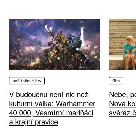
počítačové hry
film
V budoucnu není nic než
Nebe, pe
kulturní válka: Warhammer
Nová ko
40 000, Vesmírní mariňáci
svéráz 
a krajní pravice