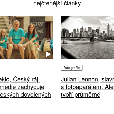
nejčtenější články
fotografie
klo, Český ráj.
Julian Lennon, sla
medie zachycuje
s fotoaparátem. Ale
českých dovolených
tvoří průměrné