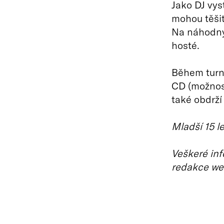
Jako DJ vys
mohou těšit
Na náhodnýc
hosté.
Během turné
CD (možnost
také obdrží 
Mladší 15 l
Veškeré inf
redakce we