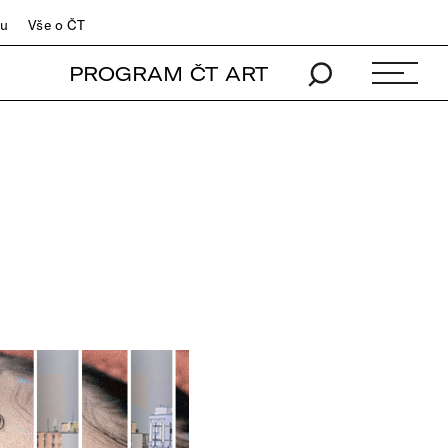
du
Vše o ČT
PROGRAM ČT ART