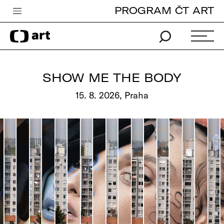
PROGRAM ČT ART
Česká televize
Zpravodajství
Sport
SHOW ME THE BODY
iVysílání
15. 8. 2026, Praha
TV program
Pro děti
edu
Vše o ČT