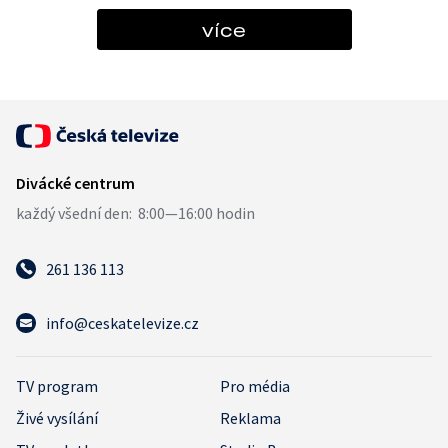
více
261 136 113
info@ceskatelevize.cz
TV program
Pro média
Živé vysílání
Reklama