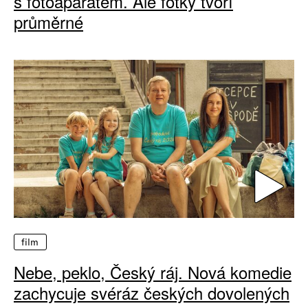
s fotoaparátem. Ale fotky tvoří
průměrné
film
Nebe, peklo, Český ráj. Nová komedie
zachycuje svéráz českých dovolených