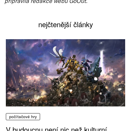
připravila redakce webu GoOut.
nejčtenější články
počítačové hry
V budoucnu není nic než kulturní