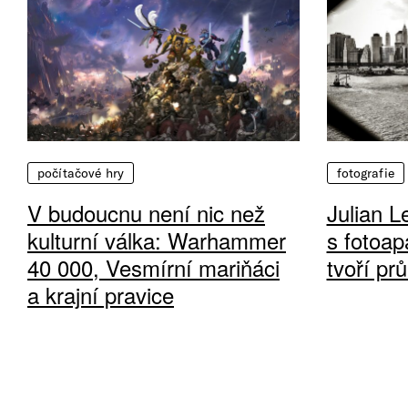
počítačové hry
fotografie
V budoucnu není nic než
Julian L
kulturní válka: Warhammer
s fotoap
40 000, Vesmírní mariňáci
tvoří pr
a krajní pravice