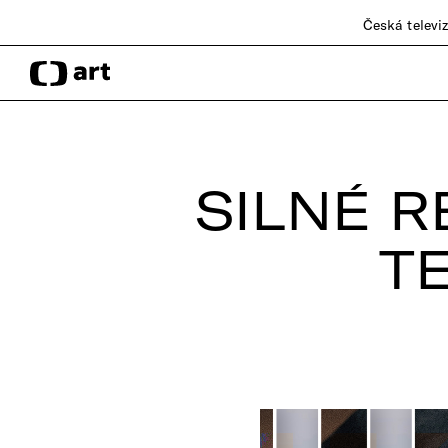
Česká televi
SILNÉ R
T