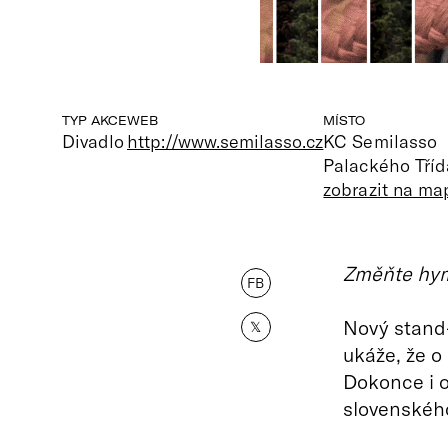
TYP AKCE
WEB
MÍSTO
Divadlo
http://www.semilasso.cz
KC Semilasso
Palackého Tříd
zobrazit na ma
Změňte hymn
FB
Nový stand
𝕏
ukáže, že o
Dokonce i o
slovenskéh