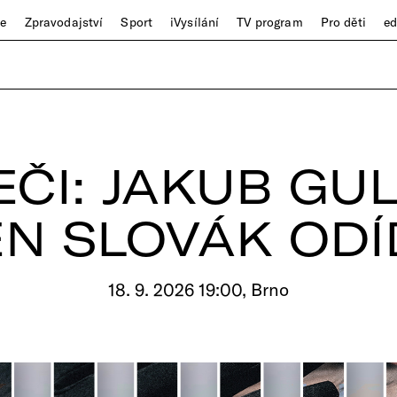
ze
Zpravodajství
Sport
iVysílání
TV program
Pro děti
e
EČI: JAKUB GUL
EN SLOVÁK ODÍ
18. 9. 2026 19:00, Brno