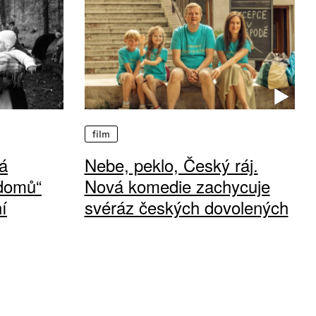
film
á
Nebe, peklo, Český ráj.
 domů“
Nová komedie zachycuje
í
svéráz českých dovolených