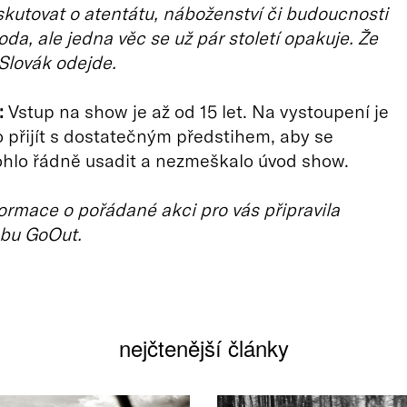
utovat o atentátu, náboženství či budoucnosti
da, ale jedna věc se už pár století opakuje. Že
Slovák odejde.
:
Vstup na show je až od 15 let. Na vystoupení je
přijít s dostatečným předstihem, aby se
ohlo řádně usadit a nezmeškalo úvod show.
ormace o pořádané akci pro vás připravila
bu GoOut.
nejčtenější články