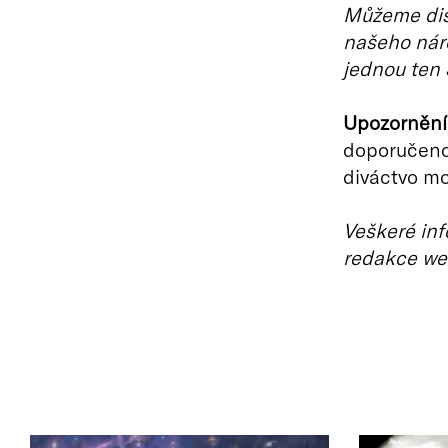
Můžeme disk
našeho náro
jednou ten 
Upozornění
doporučeno 
diváctvo m
Veškeré inf
redakce we