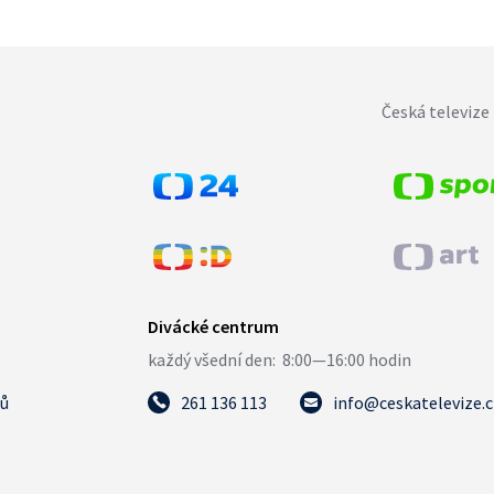
Česká televize 
tů
261 136 113
info@ceskatelevize.