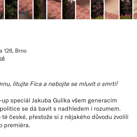
a 126, Brno
pě
u, litujte Fica a nebojte se mluvit o smrti!
-up speciál Jakuba Gulíka všem generacím
 politice se dá bavit s nadhledem i rozumem.
 té české, přestože si z nějakého důvodu zvolili
o premiéra.