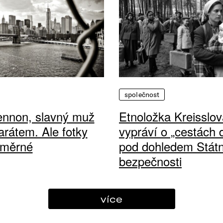
společnost
ennon, slavný muž
Etnoložka Kreisslov
arátem. Ale fotky
vypráví o „cestách
ůměrné
pod dohledem Státn
bezpečnosti
více