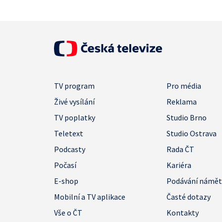
TV program
Pro média
Živé vysílání
Reklama
TV poplatky
Studio Brno
Teletext
Studio Ostrava
Podcasty
Rada ČT
Počasí
Kariéra
E-shop
Podávání námě
Mobilní a TV aplikace
Časté dotazy
Vše o ČT
Kontakty