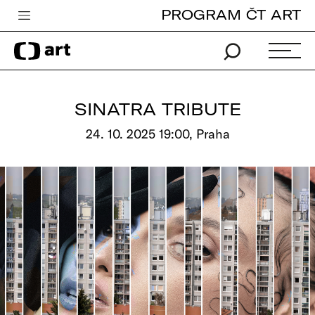
PROGRAM ČT ART
Česká televize
Zpravodajství
Sport
SINATRA TRIBUTE
iVysílání
24. 10. 2025 19:00, Praha
TV program
Pro děti
edu
Vše o ČT