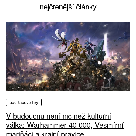
nejčtenější články
počítačové hry
V budoucnu není nic než kulturní
válka: Warhammer 40 000, Vesmírní
mariňáci a krajní pravice