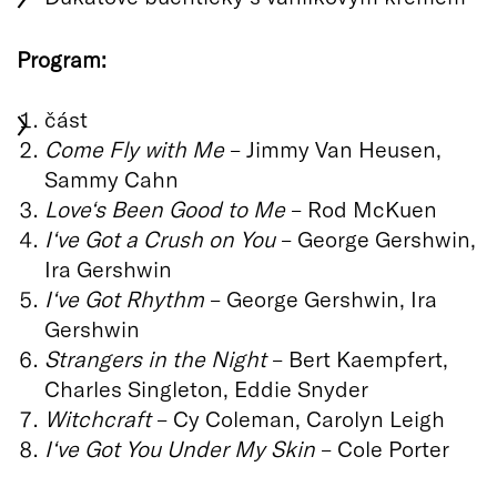
Program:
část
Come Fly with Me
– Jimmy Van Heusen,
Sammy Cahn
Love‘s Been Good to Me
– Rod McKuen
I‘ve Got a Crush on You
– George Gershwin,
Ira Gershwin
I‘ve Got Rhythm
– George Gershwin, Ira
Gershwin
Strangers in the Night
– Bert Kaempfert,
Charles Singleton, Eddie Snyder
Witchcraft
– Cy Coleman, Carolyn Leigh
I‘ve Got You Under My Skin
– Cole Porter