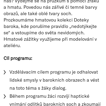
nás? Vydejme se na průzkum s pomocí zraku
a hmatu. Povedou nás zářivé či temné barvy
obrazů, ale také oblé tvary soch.
Prozkoumáme hmatovou kolekci Doteky
baroka, kde porušíme pravidlo „nedotýkejte
se“ a vstoupíme do světa nevidomých.
Hmatové zážitky využijeme při modelování v
ateliéru.
Cíl programu:
Vzdělávacím cílem programu je odhalovat
lidské smysly v barokních obrazech a vést
na toto téma s žáky dialog.
Během programu žáci rozvíjí haptické
vnímání odlitků barokních soch a zkoumají