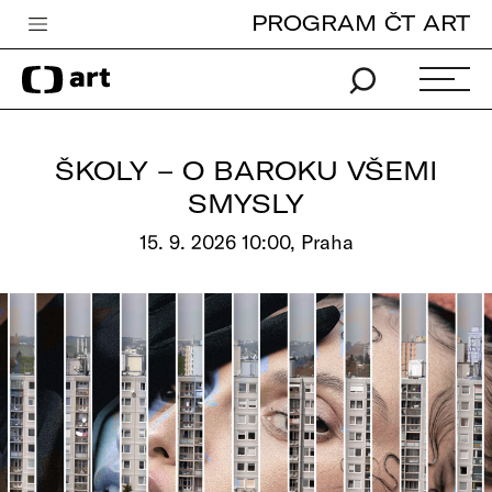
PROGRAM ČT ART
Česká televize
Zpravodajství
Sport
ŠKOLY – O BAROKU VŠEMI
iVysílání
SMYSLY
TV program
15. 9. 2026 10:00, Praha
Pro děti
edu
Vše o ČT