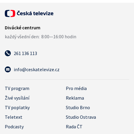
261 136 113
info@ceskatelevize.cz
TV program
Pro média
Živé vysílání
Reklama
TV poplatky
Studio Brno
Teletext
Studio Ostrava
Podcasty
Rada ČT