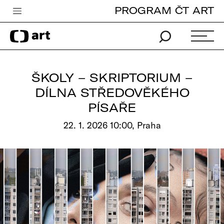
PROGRAM ČT ART
Česká televize
Zpravodajství
Sport
ŠKOLY – SKRIPTORIUM –
iVysílání
DÍLNA STŘEDOVĚKÉHO
PÍSAŘE
TV program
22. 1. 2026 10:00, Praha
Pro děti
edu
Vše o ČT