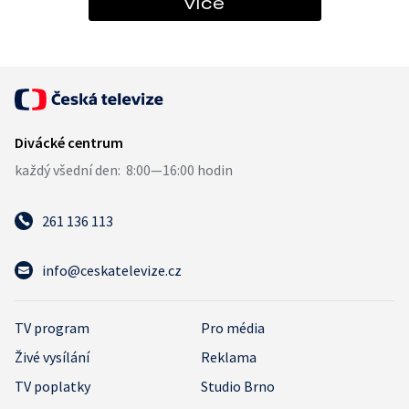
více
261 136 113
info@ceskatelevize.cz
TV program
Pro média
Živé vysílání
Reklama
TV poplatky
Studio Brno