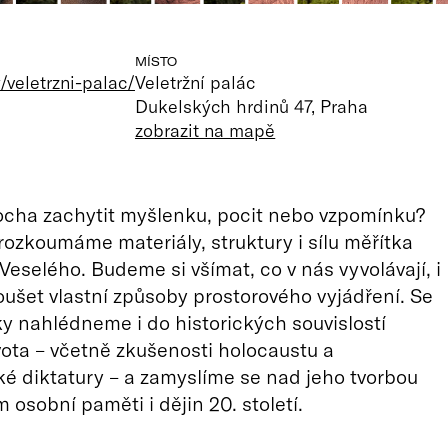
MÍSTO
veletrzni-palac/
Veletržní palác
Dukelských hrdinů 47, Praha
zobrazit na mapě
ocha zachytit myšlenku, pocit nebo vzpomínku?
ozkoumáme materiály, struktury i sílu měřítka
Veselého. Budeme si všímat, co v nás vyvolávají, i
oušet vlastní způsoby prostorového vyjádření. Se
ky nahlédneme i do historických souvislostí
vota – včetně zkušenosti holocaustu a
é diktatury – a zamyslíme se nad jeho tvorbou
 osobní paměti i dějin 20. století.