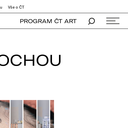
du
Vše o ČT
PROGRAM ČT ART
 SOCHOU