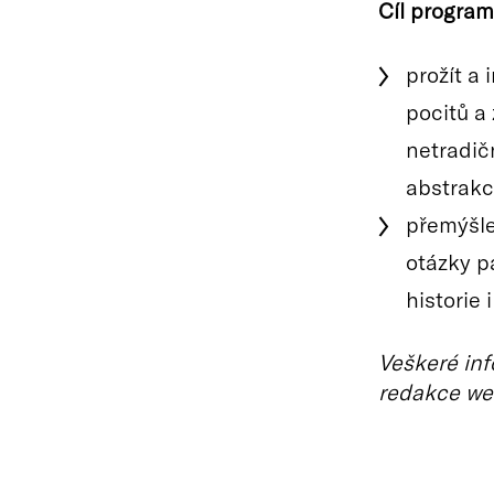
Cíl program
prožít a
pocitů a 
netradičn
abstrakc
přemýšle
otázky pa
historie
Veškeré inf
redakce we