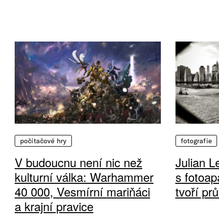
počítačové hry
fotografie
V budoucnu není nic než
Julian L
kulturní válka: Warhammer
s fotoap
40 000, Vesmírní mariňáci
tvoří pr
a krajní pravice