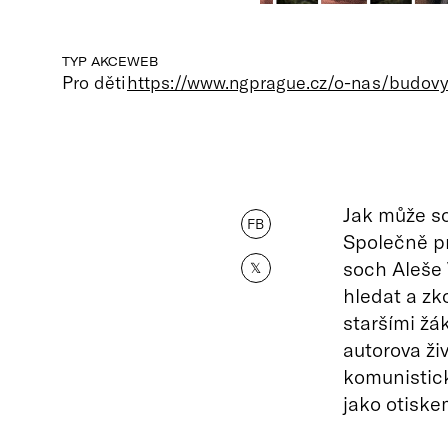
TYP AKCE
WEB
Pro děti
https://www.ngprague.cz/o-nas/budovy/
Jak může s
FB
Společně pr
soch Aleše 
𝕏
hledat a zk
staršími žá
autorova ži
komunistick
jako otiskem