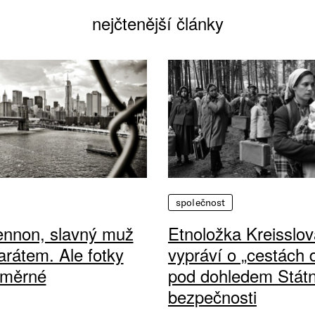
nejčtenější články
společnost
ennon, slavný muž
Etnoložka Kreisslov
arátem. Ale fotky
vypráví o „cestách
ůměrné
pod dohledem Státn
bezpečnosti