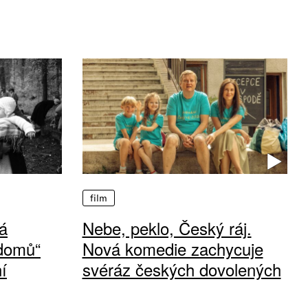
film
á
Nebe, peklo, Český ráj.
 domů“
Nová komedie zachycuje
í
svéráz českých dovolených