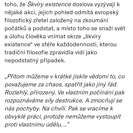
toho, že
Škvíry existence
doslova vyzývají k
nějaké akci, jejich pohled odmítá evropský
filozofický zřetel založený na zkoumání
počátků a podstat, a místo toho se snaží svět
a úlohu člověka vnímat skrze „škvíry
existence“ ve sféře každodennosti, kterou
tradiční filosofie zpravidla vidí jako
nepodstatný případek.
„Přitom můžeme v krátké jiskře vědomí to, co
považujeme za chaos, spatřit jako jiný řád.
Rozlehlý, přirozený. Ve vlastním počínání pak
rozpoznáváme síly destrukce. A zmocňují se
nás pochyby. Na chvíli. Pak se vracíme k
obvyklé práci, protože nemůžeme vystoupit
proti vlastnímu údělu….”