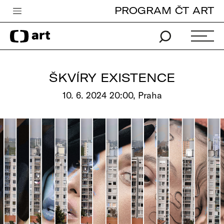
PROGRAM ČT ART
Česká televize
Zpravodajství
Sport
ŠKVÍRY EXISTENCE
iVysílání
10. 6. 2024 20:00, Praha
TV program
Pro děti
edu
Vše o ČT