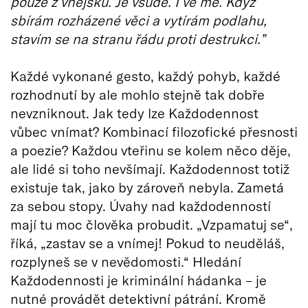
pouze z vnějšku. Je všude. I ve mě. Když
sbírám rozházené věci a vytírám podlahu,
stavím se na stranu řádu proti destrukci.”
Každé vykonané gesto, každý pohyb, každé
rozhodnutí by ale mohlo stejně tak dobře
nevzniknout. Jak tedy lze Každodennost
vůbec vnímat? Kombinací filozofické přesnosti
a poezie? Každou vteřinu se kolem něco děje,
ale lidé si toho nevšímají. Každodennost totiž
existuje tak, jako by zároveň nebyla. Zametá
za sebou stopy. Úvahy nad každodenností
mají tu moc člověka probudit. „Vzpamatuj se“,
říká, „zastav se a vnímej! Pokud to neuděláš,
rozplyneš se v nevědomosti.“ Hledání
Každodennosti je kriminální hádanka – je
nutné provádět detektivní pátrání. Kromě