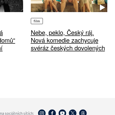
film
á
Nebe, peklo, Český ráj.
 domů“
Nová komedie zachycuje
í
svéráz českých dovolených
na sociálních sítích: