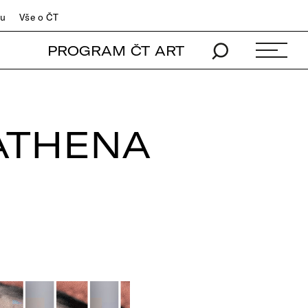
du
Vše o ČT
PROGRAM ČT ART
 ATHENA