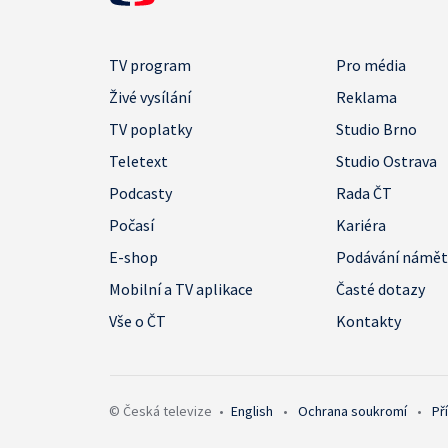
TV program
Pro média
Živé vysílání
Reklama
TV poplatky
Studio Brno
Teletext
Studio Ostrava
Podcasty
Rada ČT
Počasí
Kariéra
E-shop
Podávání námě
Mobilní a TV aplikace
Časté dotazy
Vše o ČT
Kontakty
© Česká televize
•
English
•
Ochrana soukromí
•
Př