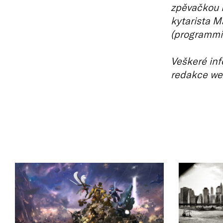
zpěvačkou N
kytarista Ma
(programmi
Veškeré inf
redakce we