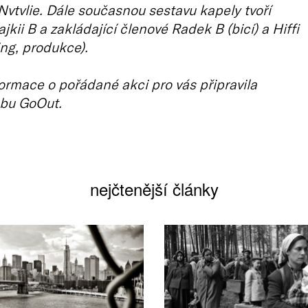
vtvlie. Dále současnou sestavu kapely tvoří
jkii B a zakládající členové Radek B (bicí) a Hiffi
ng, produkce).
ormace o pořádané akci pro vás připravila
bu GoOut.
nejčtenější články