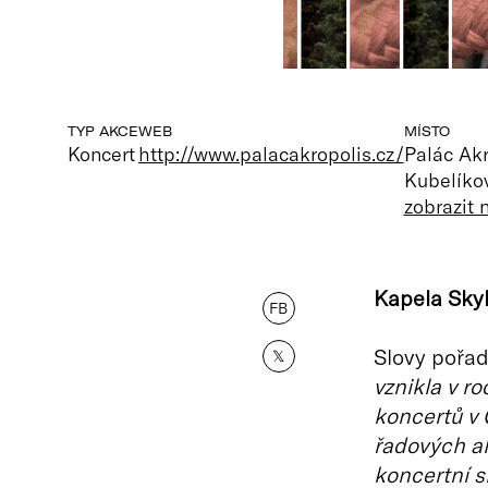
TYP AKCE
WEB
MÍSTO
Koncert
http://www.palacakropolis.cz/
Palác Akr
Kubelíkov
zobrazit
Kapela Skyl
FB
Slovy pořad
𝕏
vznikla v r
koncertů v 
řadových al
koncertní 