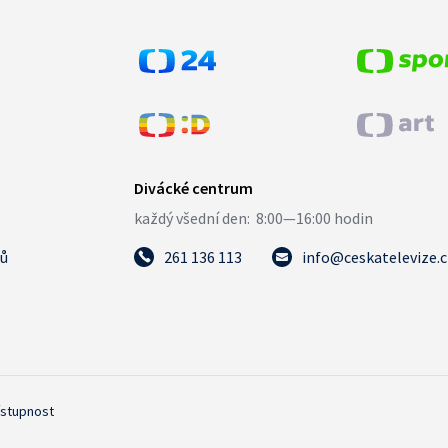
tů
261 136 113
info@ceskatelevize.
ístupnost