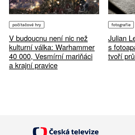
počítačové hry
fotografie
V budoucnu není nic než
Julian L
kulturní válka: Warhammer
s fotoap
40 000, Vesmírní mariňáci
tvoří pr
a krajní pravice