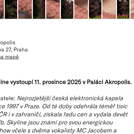
opolis
a 27, Praha
 na mapě
ine vystoupí 11. prosince 2025 v Paláci Akropolis.
atele:
Nejrozjetější česká elektronická kapela
oce 1997 v Praze. Od té doby odehrála téměř tisíc
ČR i v zahraničí, získala řadu cen a vydala devět
b. Skyline jsou známí pro svou energickou
show včele s dvěma vokalisty MC Jacobem a