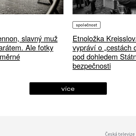
společnost
ennon, slavný muž
Etnoložka Kreisslov
arátem. Ale fotky
vypráví o „cestách
ůměrné
pod dohledem Státn
bezpečnosti
více
Česká televize 